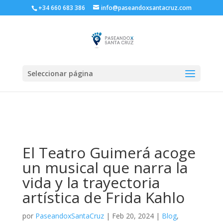
+34 660 683 386
info@paseandoxsantacruz.com
Seleccionar página
El Teatro Guimerá acoge
un musical que narra la
vida y la trayectoria
artística de Frida Kahlo
por
PaseandoxSantaCruz
|
Feb 20, 2024
|
Blog
,