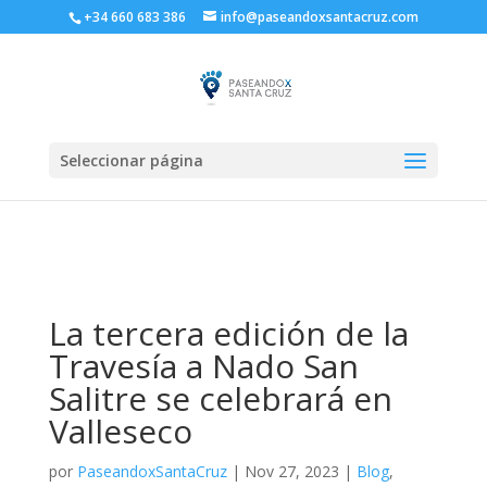
+34 660 683 386
info@paseandoxsantacruz.com
Seleccionar página
La tercera edición de la
Travesía a Nado San
Salitre se celebrará en
Valleseco
por
PaseandoxSantaCruz
|
Nov 27, 2023
|
Blog
,