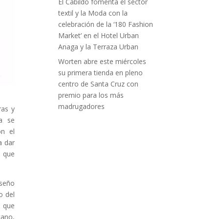
El Cabildo fomenta el sector
textil y la Moda con la
celebración de la ‘180 Fashion
Market’ en el Hotel Urban
Anaga y la Terraza Urban
Worten abre este miércoles
su primera tienda en pleno
centro de Santa Cruz con
premio para los más
madrugadores
ras y
la se
on el
a dar
s que
iseño
o del
s que
cano,