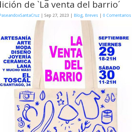
ición de `La venta del barrio´
PaseandoxSantaCruz
|
Sep 27, 2023
|
Blog
,
Breves
|
0 Comentarios