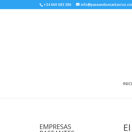
+34 660 683 386
info@paseandoxsantacruz.c
INIC
El
EMPRESAS