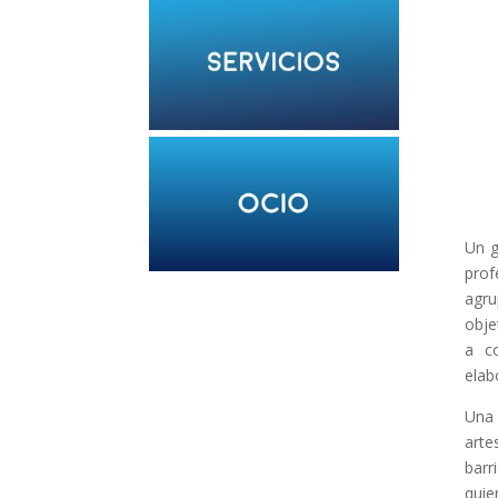
Un g
prof
agru
obje
a co
elab
Una 
arte
barr
quie