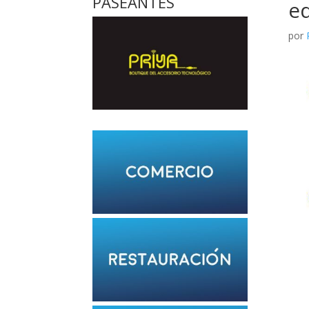
PASEANTES
ed
por