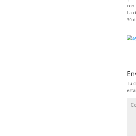
con 
La c
30 d
En
Tu d
est