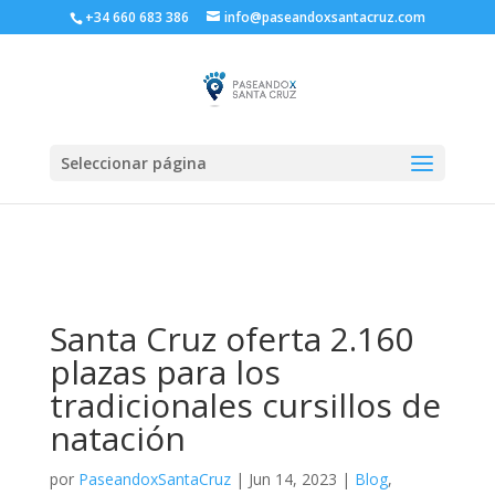
+34 660 683 386
info@paseandoxsantacruz.com
Seleccionar página
Santa Cruz oferta 2.160
plazas para los
tradicionales cursillos de
natación
por
PaseandoxSantaCruz
|
Jun 14, 2023
|
Blog
,