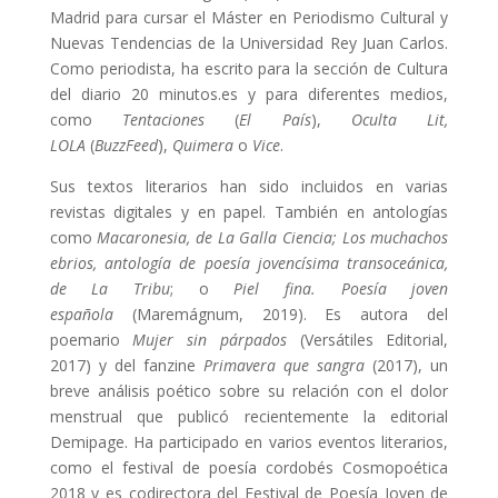
Madrid para cursar el Máster en Periodismo Cultural y
Nuevas Tendencias de la Universidad Rey Juan Carlos.
Como periodista, ha escrito para la sección de Cultura
del diario 20 minutos.es y para diferentes medios,
como
Tentaciones
(
El País
),
Oculta Lit,
LOLA
(
BuzzFeed
),
Quimera
o
Vice
.
Sus textos literarios han sido incluidos en varias
revistas digitales y en papel. También en antologías
como
Macaronesia, de La Galla Ciencia; Los muchachos
ebrios, antología de poesía jovencísima transoceánica,
de La Tribu
; o
Piel fina. Poesía joven
española
(Maremágnum, 2019). Es autora del
poemario
Mujer sin párpados
(Versátiles Editorial,
2017) y del fanzine
Primavera que sangra
(2017), un
breve análisis poético sobre su relación con el dolor
menstrual que publicó recientemente la editorial
Demipage. Ha participado en varios eventos literarios,
como el festival de poesía cordobés Cosmopoética
2018 y es codirectora del Festival de Poesía Joven de