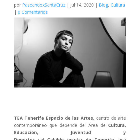
por
PaseandoxSantaCruz
|
Jul 14, 2020
|
Blog
,
Cultura
|
0 Comentarios
TEA Tenerife Espacio de las Artes
, centro de arte
contemporáneo que depende del Área de
Cultura,
Educación, Juventud y
Deportes
del
Cabildo
insular
de
Tenerife
, que