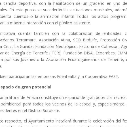
a cancha deportiva, con la habilitación de un graderío en uno d
rales. En este punto se sucederán las actuaciones musicales, adem
cuenta cuentos o la animación infantil. Todos los actos progra
an la máxima interacción con el público asistente.
iniciativa cuenta también con la colaboración de entidades 
céanos Terramare, Asociación Atina, SEO BirdLife, Protección Civ
a Cruz, La Guinda, Fundación Neotrópico, Factoría de Cohesión, Ag
lar de Energía de Tenerife (ITER), Fundación DISA, Ecoembes, EM
a por sus Jóvenes o la Asociación Ecuatoguineanos de Tenerife, 
s.
ién participarán las empresas Fuentealta y la Cooperativa FAST.
espacio de gran potencial
ranja litoral de Añaza constituye un espacio de gran potencial recreat
oambiental para todos los vecinos de la capital y, especialmente,
residentes en el Distrito Suroeste.
te respecto, el Ayuntamiento instalará durante la celebración del fes