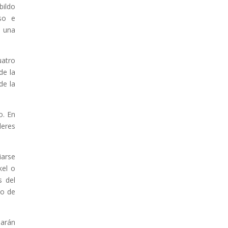
bildo
oso e
á una
uatro
de la
de la
o. En
leres
iarse
kel o
s del
do de
larán