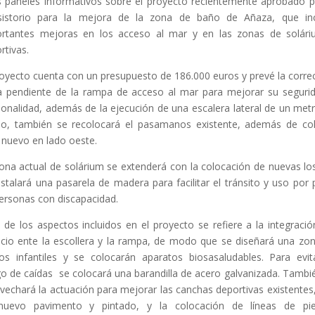
 paneles informativos sobre el proyecto recientemente aprobado p
sistorio para la mejora de la zona de baño de Añaza, que inc
rtantes mejoras en los acceso al mar y en las zonas de solár
rtivas.
royecto cuenta con un presupuesto de 186.000 euros y prevé la corre
a pendiente de la rampa de acceso al mar para mejorar su seguri
ionalidad, además de la ejecución de una escalera lateral de un met
o, también se recolocará el pasamanos existente, además de co
 nuevo en lado oeste.
ona actual de solárium se extenderá con la colocación de nuevas lo
nstalará una pasarela de madera para facilitar el tránsito y uso por 
ersonas con discapacidad.
 de los aspectos incluidos en el proyecto se refiere a la integració
cio ente la escollera y la rampa, de modo que se diseñará una zo
os infantiles y se colocarán aparatos biosasaludables. Para evit
go de caídas se colocará una barandilla de acero galvanizada. Tambi
vechará la actuación para mejorar las canchas deportivas existentes
nuevo pavimento y pintado, y la colocación de líneas de pie