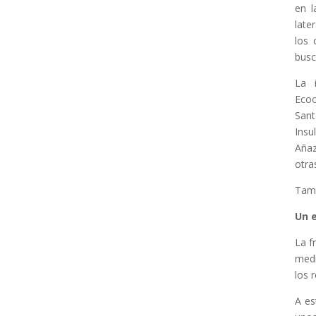
en l
late
los 
busc
La 
Ecoo
Sant
Insu
Añaz
otra
Tamb
Un 
La f
medi
los 
A es