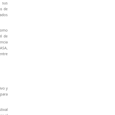
e sus
ás de
mados
como
il de
encia
MASA,
entre
ivo y
 para
tival