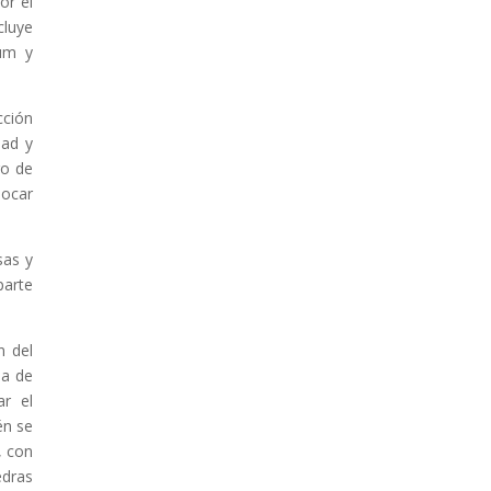
or el
luye
ium y
cción
dad y
ro de
locar
sas y
parte
n del
na de
ar el
én se
, con
dras