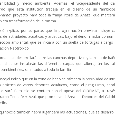
enibilidad y medio ambiente. Además, el vicepresidente del Ca
rdó que esta institución trabaja en el diseño de un “ambici
ionante” proyecto para toda la franja litoral de Añaza, que marcar
leta transformación de la misma.
lló explicó, por su parte, que la programación prevista incluye c
s de actividades acuáticas y artísticas, bajo el denominador común 
ección ambiental, que se iniciará con un suelta de tortugas a cargo 
ación Neotrópico.
ornada se desarrollará entre las canchas deportivas y la zona de bañ
canchas se instalarán las diferentes carpas que albergarán los tal
oambientales, orientados a toda la familia.
oncejal indicó que en la zona de baño se ofrecerá la posibilidad de inic
a práctica de varios deportes acuáticos, como el piragüismo, snor
le surf. Para ello se contará con el apoyo del CIDEMAT, a travé
rama Tenerife + Azul, que promueve el Área de Deportes del Cabil
rife.
quinoccio también habrá lugar para las actuaciones, que se desarrol