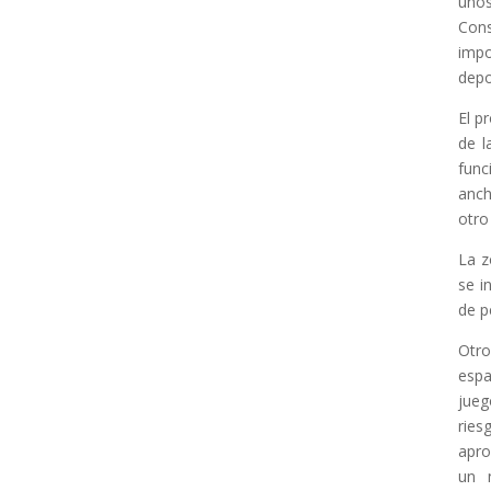
unos
Con
impo
depo
El p
de l
func
anch
otro
La z
se i
de p
Otro
espa
jueg
ries
apro
un 