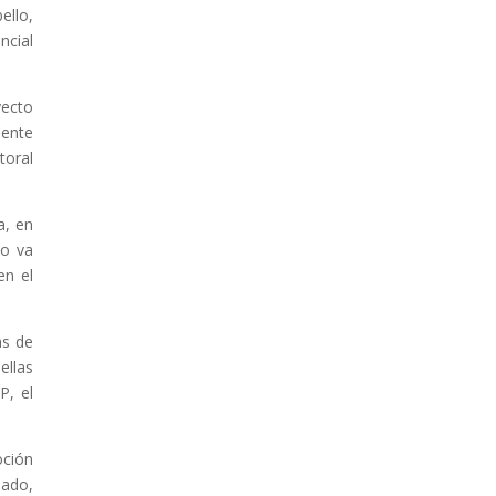
ello,
ncial
yecto
mente
toral
a, en
io va
en el
as de
ellas
P, el
oción
ado,