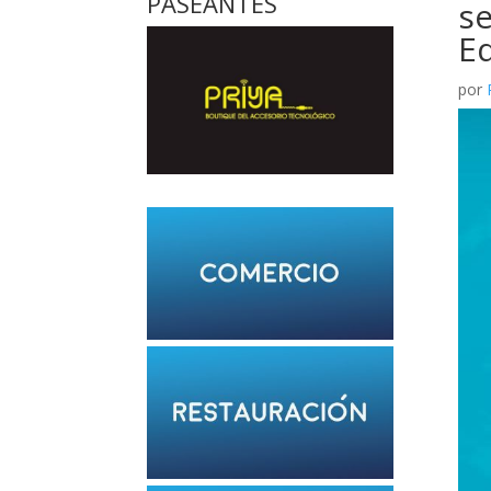
PASEANTES
se
E
por