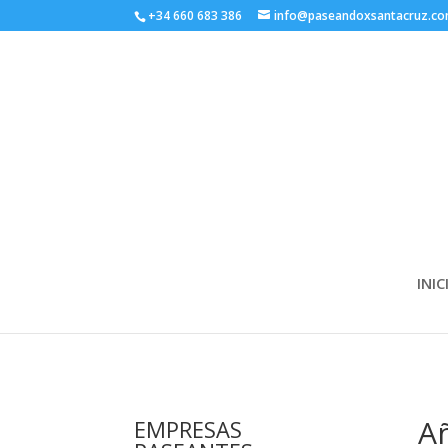
+34 660 683 386
info@paseandoxsantacruz.c
INIC
Añ
EMPRESAS