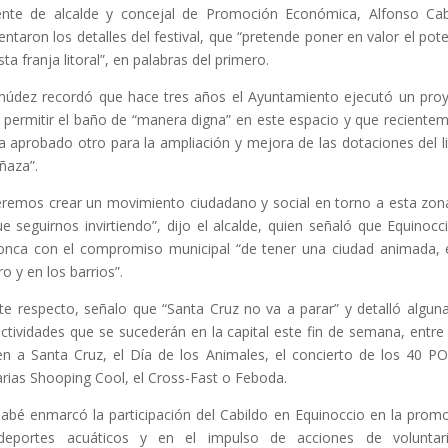
ente de alcalde y concejal de Promoción Económica, Alfonso Cab
entaron los detalles del festival, que “pretende poner en valor el pote
sta franja litoral”, en palabras del primero.
údez recordó que hace tres años el Ayuntamiento ejecutó un pro
 permitir el baño de “manera digna” en este espacio y que reciente
a aprobado otro para la ampliación y mejora de las dotaciones del li
ñaza”.
remos crear un movimiento ciudadano y social en torno a esta zon
ue seguirnos invirtiendo”, dijo el alcalde, quien señaló que Equinocc
onca con el compromiso municipal “de tener una ciudad animada, 
ro y en los barrios”.
te respecto, señalo que “Santa Cruz no va a parar” y detalló algun
actividades que se sucederán en la capital este fin de semana, entre 
en a Santa Cruz, el Día de los Animales, el concierto de los 40 PO
rias Shooping Cool, el Cross-Fast o Feboda.
abé enmarcó la participación del Cabildo en Equinoccio en la prom
deportes acuáticos y en el impulso de acciones de voluntari