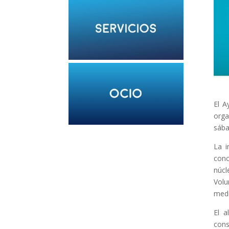
El A
orga
sába
La i
conc
núcl
Volu
medi
El a
cons