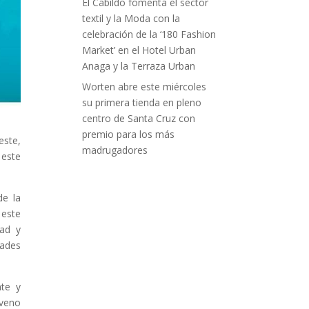
El Cabildo fomenta el sector
textil y la Moda con la
celebración de la ‘180 Fashion
Market’ en el Hotel Urban
Anaga y la Terraza Urban
Worten abre este miércoles
su primera tienda en pleno
centro de Santa Cruz con
premio para los más
este,
madrugadores
 este
de la
 este
dad y
dades
nte y
oveno