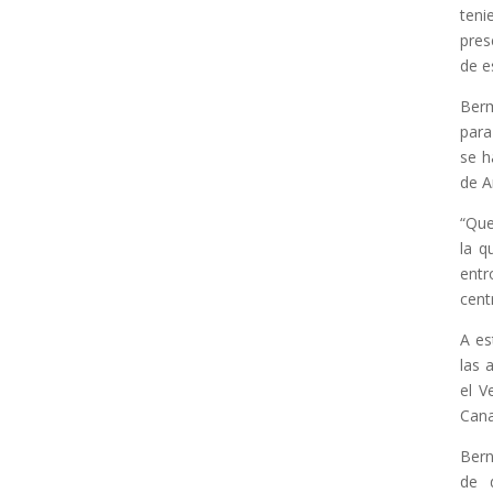
teni
pres
de e
Berm
para
se h
de A
“Que
la q
entr
cent
A es
las 
el V
Cana
Bern
de 