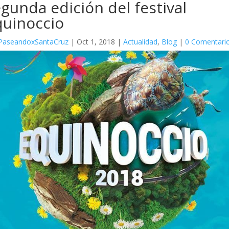
gunda edición del festival
quinoccio
PaseandoxSantaCruz
|
Oct 1, 2018
|
Actualidad
,
Blog
|
0 Comentari