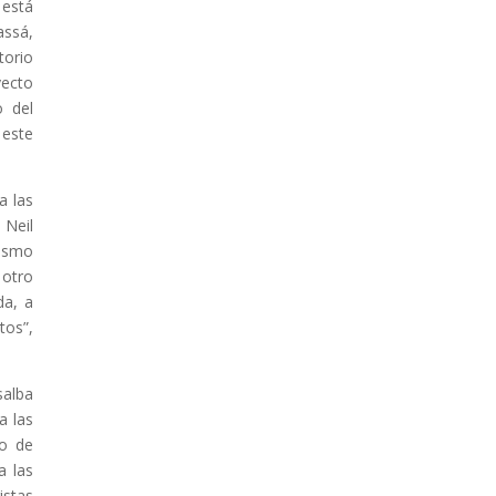
 está
assá,
torio
yecto
o del
 este
a las
 Neil
mismo
 otro
da, a
tos”,
salba
a las
go de
a las
istas