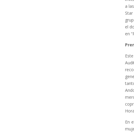
a la
Star
grup
el d
en “
Pre
Este
Audi
reco
gene
tant
Ando
mer
copr
Hora
En e
muje