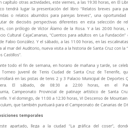
n capítulo otras actividades, este viernes, a las 19:30 horas, en El Lib
co tendrá lugar la presentación del libro “Relatos breves para pa
ridas o relatos aburridos para parejas breves”, una oportunidad
rutar de dieciséis perspectivas diferentes en esta selección de re
es, con prólogo de Víctor Álamo de la Rosa. Y a las 20:00 horas, 
cio Cultural CajaCanarias, “Cuentos para adultos en La Fundación” 
de Fabio González. Y el sábado, a las 11:00 horas, en las escalinata
a al mar del Auditorio, nueva visita a la historia de Santa Cruz con la 
s Castillos”.
nte todo el fin de semana, en horario de mañana y tarde, se celeb
 Torneo Juvenil de Tenis Ciudad de Santa Cruz de Tenerife, q
rrollará en las pistas de tenis 2 y 3 Palacio Municipal de Deportes 
rera. El sábado, de 08:30 a 22:00 horas, en el Pa
rria, Campeonato Provincial de patinaje artístico de Santa Cr
rife. Y el domingo, de 11:00 a 12:30 horas, VI Descenso de Mountain
uculum, que también puntuará para el Campeonato de Canarias de DH
osiciones temporales
ste apartado, llega a la ciudad “La gráfica del coser”, don