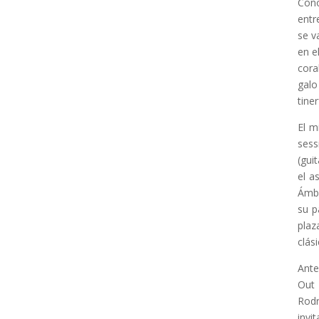
Cono
entr
se v
en e
cora
galo
tine
El m
ses
(gui
el a
Ámbi
su p
plaz
clás
Ante
Out 
Rodr
invi