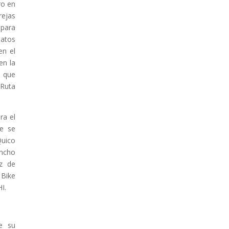
ro en
rejas
 para
latos
en el
en la
s que
“Ruta
ra el
ue se
Quico
ncho
uz de
 Bike
I.
de su