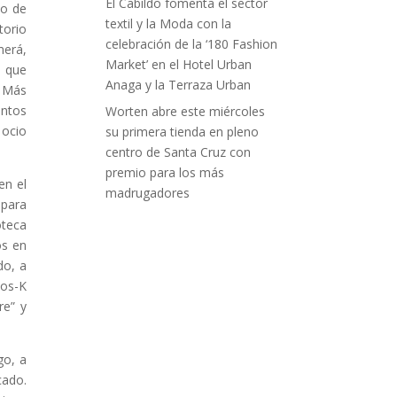
El Cabildo fomenta el sector
no de
textil y la Moda con la
torio
celebración de la ‘180 Fashion
merá,
Market’ en el Hotel Urban
o que
Anaga y la Terraza Urban
. Más
entos
Worten abre este miércoles
 ocio
su primera tienda en pleno
centro de Santa Cruz con
premio para los más
en el
madrugadores
 para
oteca
os en
do, a
tos-K
re” y
go, a
ado.