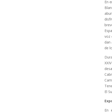
En e
Blan
abur
disf
brev
Espa
voz 
dan 
de lo
Dura
XXIV
desa
Cab
Camu
Tene
El S
Exp
En e