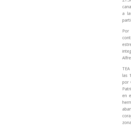
cana
a la
part
Por
cont
estr
inte
Alfr
TEA 
las 
por 
Patr
en e
herm
aban
cora
zona