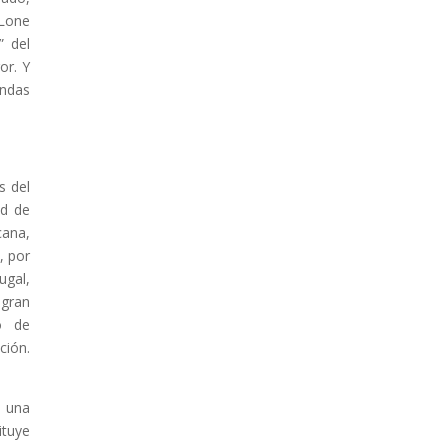
 Lone
” del
or. Y
andas
s del
ad de
cana,
, por
ugal,
 gran
o de
ción.
e una
ituye