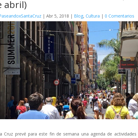
 abril)
PaseandoxSantaCruz
|
Abr 5, 2018
|
Blog
,
Cultura
|
0 Comentarios
a Cruz prevé para este fin de semana una agenda de actividades