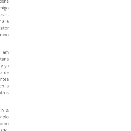
tiene
amigo
oras,
 a la
sitor
prano
a jam
tana
 y ya
la de
antea
en la
otros
“In &
anolo
 como
bado,