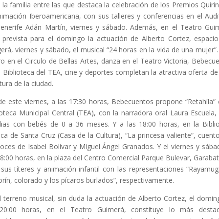
 la familia entre las que destaca la celebración de los Premios Quiri
nimación Iberoamericana, con sus talleres y conferencias en el Audi
enerife Adán Martín, viernes y sábado. Además, en el Teatro Gui
 prevista para el domingo la actuación de Alberto Cortez, espaci
erá, viernes y sábado, el musical “24 horas en la vida de una mujer”
ro en el Circulo de Bellas Artes, danza en el Teatro Victoria, Bebecu
a Biblioteca del TEA, cine y deportes completan la atractiva oferta de
ltura de la ciudad.
e este viernes, a las 17:30 horas, Bebecuentos propone “Retahíla” 
ioteca Municipal Central (TEA), con la narradora oral Laura Escuela,
lias con bebés de 0 a 36 meses. Y a las 18:00 horas, en la Bibli
ica de Santa Cruz (Casa de la Cultura), “La princesa valiente”, cuent
voces de Isabel Bolívar y Miguel Ángel Granados. Y el viernes y sába
18:00 horas, en la plaza del Centro Comercial Parque Bulevar, Garaba
 sus títeres y animación infantil con las representaciones “Rayamug
orín, colorado y los pícaros burlados”, respectivamente.
l terreno musical, sin duda la actuación de Alberto Cortez, el domin
 20:00 horas, en el Teatro Guimerá, constituye lo más destac