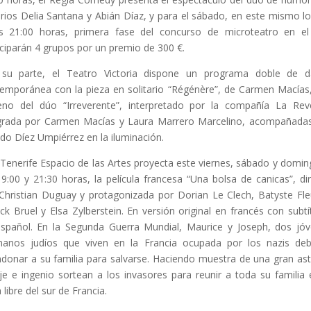
rios Delia Santana y Abián Díaz, y para el sábado, en este mismo lo
s 21:00 horas, primera fase del concurso de microteatro en e
iciparán 4 grupos por un premio de 300 €.
 su parte, el Teatro Victoria dispone un programa doble de d
emporánea con la pieza en solitario “Régénère”, de Carmen Macías,
eno del dúo “Irreverente”, interpretado por la compañía La Rev
grada por Carmen Macías y Laura Marrero Marcelino, acompañada
edo Díez Umpiérrez en la iluminación.
Tenerife Espacio de las Artes proyecta este viernes, sábado y domin
19:00 y 21:30 horas, la película francesa “Una bolsa de canicas”, dir
Christian Duguay y protagonizada por Dorian Le Clech, Batyste Fleu
ick Bruel y Elsa Zylberstein. En versión original en francés con subtí
spañol. En la Segunda Guerra Mundial, Maurice y Joseph, dos jó
anos judíos que viven en la Francia ocupada por los nazis de
donar a su familia para salvarse. Haciendo muestra de una gran ast
je e ingenio sortean a los invasores para reunir a toda su familia 
 libre del sur de Francia.