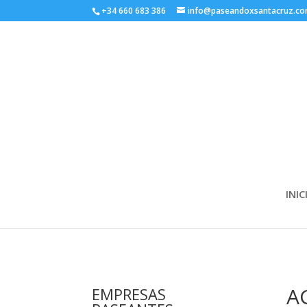
+34 660 683 386
info@paseandoxsantacruz.c
INIC
A
EMPRESAS