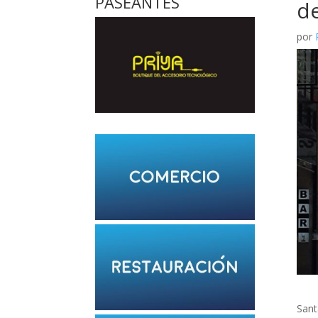
PASEANTES
de
por
Sant