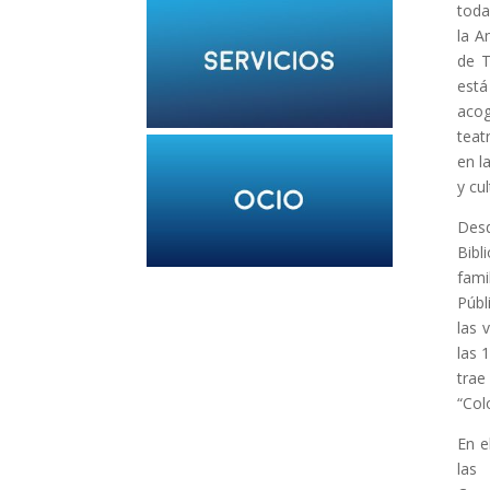
toda
la A
de T
está
acog
teat
en l
y cu
Desd
Bibl
fami
Públ
las 
las 
trae
“Col
En e
las