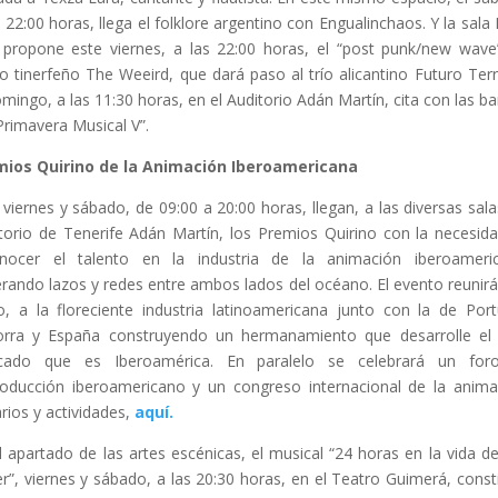
s 22:00 horas, llega el folklore argentino con Engualinchaos. Y la sala
 propone este viernes, a las 22:00 horas, el “post punk/new wave
o tinerfeño The Weeird, que dará paso al trío alicantino Futuro Terr
omingo, a las 11:30 horas, en el Auditorio Adán Martín, cita con las b
Primavera Musical V”.
mios Quirino de la Animación Iberoamericana
 viernes y sábado, de 09:00 a 20:00 horas, llegan, a las diversas sala
torio de Tenerife Adán Martín, los Premios Quirino con la necesid
nocer el talento en la industria de la animación iberoameri
rando lazos y redes entre ambos lados del océano. El evento reunirá
o, a la floreciente industria latinoamericana junto con la de Port
rra y España construyendo un hermanamiento que desarrolle el
cado que es Iberoamérica. En paralelo se celebrará un for
oducción iberoamericano y un congreso internacional de la anima
rios y actividades,
aquí.
l apartado de las artes escénicas, el musical “24 horas en la vida d
r”, viernes y sábado, a las 20:30 horas, en el Teatro Guimerá, const