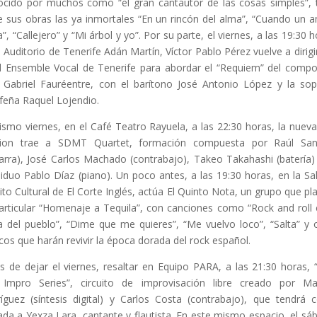
cido por muchos como “el gran cantautor de las cosas simples”, 
e sus obras las ya inmortales “En un rincón del alma”, “Cuando un 
a”, “Callejero” y “Mi árbol y yo”. Por su parte, el viernes, a las 19:30 h
l Auditorio de Tenerife Adán Martín, Víctor Pablo Pérez vuelve a dirigir
l Ensemble Vocal de Tenerife para abordar el “Requiem” del compo
 Gabriel Fauréentre, con el barítono José Antonio López y la so
rfeña Raquel Lojendio.
ismo viernes, en el Café Teatro Rayuela, a las 22:30 horas, la nuev
sion trae a SDMT Quartet, formación compuesta por Raúl San
tarra), José Carlos Machado (contrabajo), Takeo Takahashi (batería)
siduo Pablo Díaz (piano). Un poco antes, a las 19:30 horas, en la Sa
to Cultural de El Corte Inglés, actúa El Quinto Nota, un grupo que pl
articular “Homenaje a Tequila”, con canciones como “Rock and roll 
a del pueblo”, “Dime que me quieres”, “Me vuelvo loco”, “Salta” y 
icos que harán revivir la época dorada del rock español.
s de dejar el viernes, resaltar en Equipo PARA, a las 21:30 horas, 
Impro Series”, circuito de improvisación libre creado por M
íguez (síntesis digital) y Carlos Costa (contrabajo), que tendrá
tada a Yexza Lara, cantante y flautista. En este mismo espacio, el sá