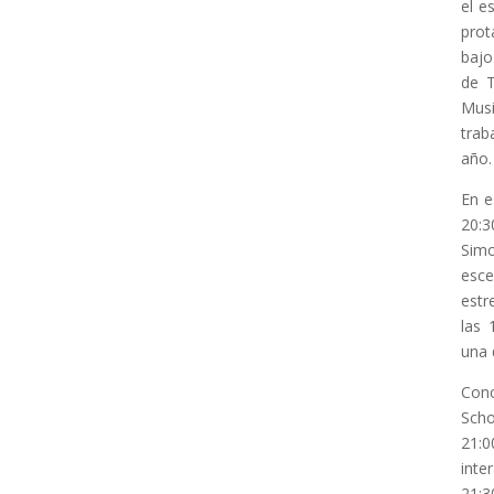
el e
prot
bajo
de T
Musi
trab
año.
En e
20:3
Simo
esce
estr
las 
una 
Conc
Scho
21:0
inte
21:3