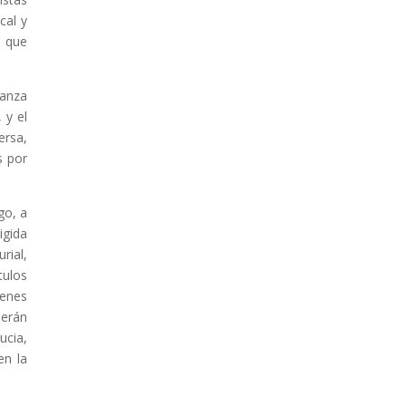
cal y
l que
anza
 y el
ersa,
s por
go, a
igida
rial,
tulos
venes
berán
ucia,
en la