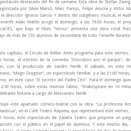
spectáculo destacado del fin de semana. Esta obra de Stefan Zweig
agonizada por Silvia Marsó, Marc Parejo, Felipe Ansola y Víctor M
 la dirección Ignacio García. Y dentro del subgénero musical, el Audi
enerife Adán Martín acoge el domingo, a las 19:00 horas, el pro
cal.IES, que bajo el título “Versus” presenta una obra coral frut
ajo de más de 150 alumnos de Secundaria de todo Tenerife durante
ste capítulo, el Círculo de Bellas Artes programa para este viernes, 
0 horas, el estreno de la comedia “Descalzos por el parque”, de
n, con la producción de Sandro Nerilli. El sábado, en este 
nario, “Mago Dragster”, un espectáculo familiar, y a las 21:00 horas,
eno, en este caso “El secreto del Padre Cito”. Para el domingo que
12:30 horas, sobre estas mismas tablas, “Shakespeare en 10 minu
delirante historia a cargo de Alessandro Nerilli.
luye este apartado cómico-teatral con la obra “La profesora Ro
lasticus”, en el Café Teatro Rayuela, que representará este viernes, 
0 horas, este espectáculo de Zalatta Teatro que propone un jue
racción con el público en el papel de alumnos. Y este mismo día, 
0 horas, el Regia Comedy presenta el espectáculo del dúo de humor