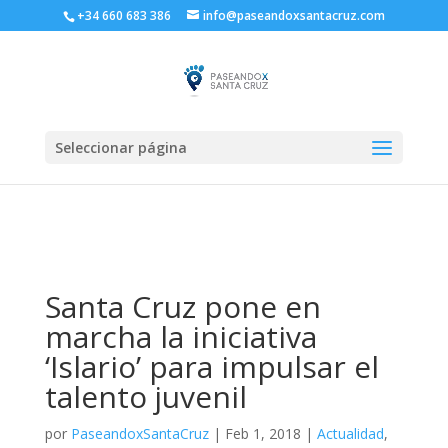
+34 660 683 386
info@paseandoxsantacruz.com
Seleccionar página
Santa Cruz pone en
marcha la iniciativa
‘Islario’ para impulsar el
talento juvenil
por
PaseandoxSantaCruz
|
Feb 1, 2018
|
Actualidad
,