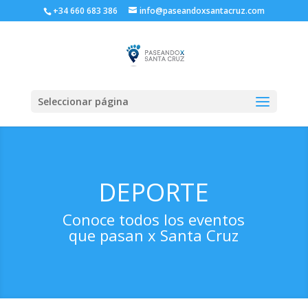
+34 660 683 386
info@paseandoxsantacruz.com
Seleccionar página
DEPORTE
Conoce todos los eventos
que pasan x Santa Cruz