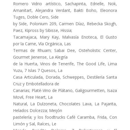
Romero Vidrio artístico, Sachapinta, Edrielle, Nok,
Amanitart, Alejandra Verdant, Bakti Boho, Eleonora
Tuges, Doble Cero, Side
by Side, Polonium 209, Carmen Díaz, Rebecka Skogh,
Paez, Kipross by Sibisse, Hissia;
Tacamajaca, Mary Kay, Malvasía Enoteca, El Gusto
por la Carne, Vía Orgánica, Las
Termas de Rhuam; Sabai Dee, Osteholistic Center,
Gourmet Jienense, La Alegría
de la Huerta, Vinos de Tenerife, The Good Life, Lima
Yuzu, 7 Islas 7 Quesos, La
Casa Articulada, Dorada, Schweppes, Destilería Santa
Cruz y Embotelladora de
Canarias; Platé-Vino de Plátano, Galigourmetten, Isaza
Movil, Free Heart, La
Natural, La Dulzoneta, Chocolates Lava, La Pajarita,
Helados Dolcezza; Meijón
pastelería; y los foodtrucks Café Caramba, Frida, Con
Limón y Sal, Raíces, Le