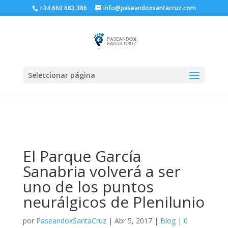
+34 660 683 386
info@paseandoxsantacruz.com
Seleccionar página
El Parque García
Sanabria volverá a ser
uno de los puntos
neurálgicos de Plenilunio
por
PaseandoxSantaCruz
|
Abr 5, 2017
|
Blog
|
0