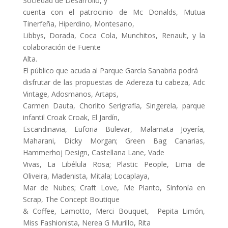
Sociedad de Desarrollo, y
cuenta con el patrocinio de Mc Donalds, Mutua
Tinerfeña, Hiperdino, Montesano,
Libbys, Dorada, Coca Cola, Munchitos, Renault, y la
colaboración de Fuente
Alta.
El público que acuda al Parque García Sanabria podrá
disfrutar de las propuestas de Adereza tu cabeza, Adc
Vintage, Adosmanos, Artaps,
Carmen Dauta, Chorlito Serigrafía, Singerela, parque
infantil Croak Croak, El Jardín,
Escandinavia, Euforia Bulevar, Malamata Joyería,
Maharani, Dicky Morgan; Green Bag Canarias,
Hammerhoj Design, Castellana Lane, Vade
Vivas, La Libélula Rosa; Plastic People, Lima de
Oliveira, Madenista, Mitala; Locaplaya,
Mar de Nubes; Craft Love, Me Planto, Sinfonía en
Scrap, The Concept Boutique
& Coffee, Lamotto, Merci Bouquet, Pepita Limón,
Miss Fashionista, Nerea G Murillo, Rita