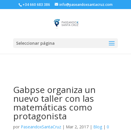
+34 660 683 386
info@paseandoxsantacruz.com
Seleccionar página
Gabpse organiza un
nuevo taller con las
matemáticas como
protagonista
por
PaseandoxSantaCruz
|
Mar 2, 2017
|
Blog
|
0