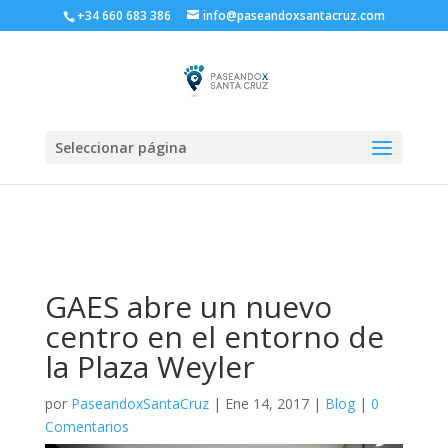
+34 660 683 386
info@paseandoxsantacruz.com
Seleccionar página
GAES abre un nuevo
centro en el entorno de
la Plaza Weyler
por
PaseandoxSantaCruz
|
Ene 14, 2017
|
Blog
|
0
Comentarios