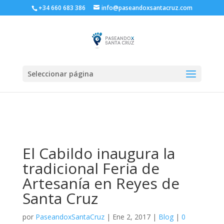
+34 660 683 386
info@paseandoxsantacruz.com
Seleccionar página
El Cabildo inaugura la
tradicional Feria de
Artesanía en Reyes de
Santa Cruz
por
PaseandoxSantaCruz
|
Ene 2, 2017
|
Blog
|
0