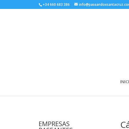
+34 660 683 386
info@paseandoxsantacruz.c
INIC
C
EMPRESAS