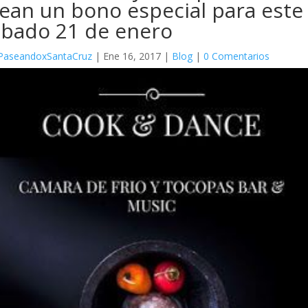
ean un bono especial para este
ábado 21 de enero
PaseandoxSantaCruz
|
Ene 16, 2017
|
Blog
|
0 Comentarios