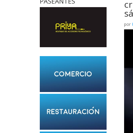
PASEANTES
cr
s
por