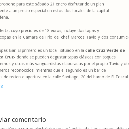
propone para este sábado 21 enero disfrutar de un plan
rente a un precio especial en estos dos locales de la capital
rfeña.
ferta, cuyo precio es de 18 euros, incluye dos tapas y
copas en la Cámara de Frío del chef Marcos Tavío y dos consumic
l
pas Bar. El primero es un local -situado en la
calle Cruz Verde de
ta Cruz-
donde se pueden degustar tapas clásicas con toques
rnos y otras más vanguardistas elaboradas por el propio Tavío y ot
neros reconocidos
; mientras que el segundo es un bar de
s de reciente apertura en la calle Santiago, 20 del barrio de El Toscal.
viar comentario
irección de correo electrónico no será publicada.
Los campos obligat