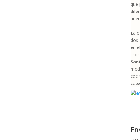
que 
dife
tine
La o
dos 
en e
Toco
San
mode
coci
copa
En
Tu d