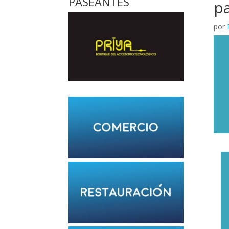
PASEANTES
pa
por