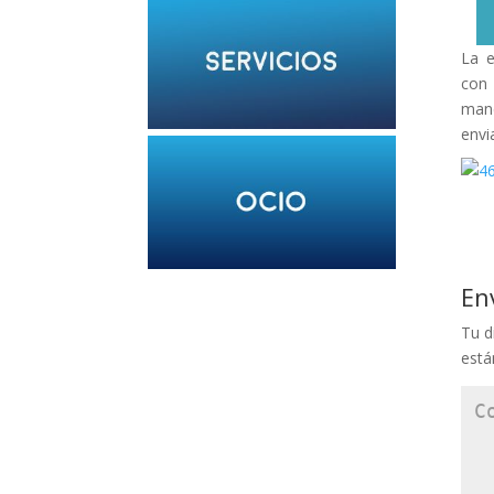
La e
con 
mane
envi
En
Tu d
est