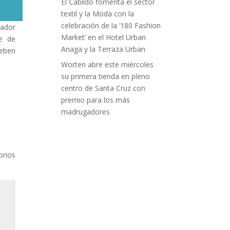
El Cabildo fomenta el sector
textil y la Moda con la
celebración de la ‘180 Fashion
mador
Market’ en el Hotel Urban
se de
Anaga y la Terraza Urban
deben
Worten abre este miércoles
su primera tienda en pleno
centro de Santa Cruz con
premio para los más
madrugadores
orios