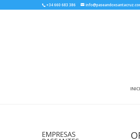
+34 660 683 386
info@paseandoxsantacruz.c
INIC
O
EMPRESAS