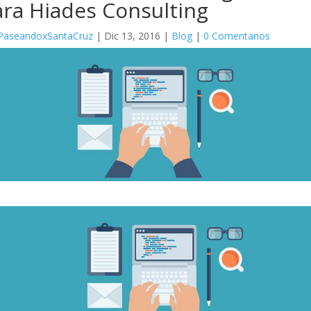
ra Hiades Consulting
PaseandoxSantaCruz
|
Dic 13, 2016
|
Blog
|
0 Comentarios