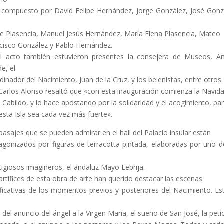
 compuesto por David Felipe Hernández, Jorge González, José Gonz
pe Plasencia, Manuel Jesús Hernández, María Elena Plasencia, Mateo
cisco González y Pablo Hernández.
l acto también estuvieron presentes la consejera de Museos, 
e, el
dinador del Nacimiento, Juan de la Cruz, y los belenistas, entre otros.
 Carlos Alonso resaltó que «con esta inauguración comienza la Navid
l Cabildo, y lo hace apostando por la solidaridad y el acogimiento, pa
esta Isla sea cada vez más fuerte».
pasajes que se pueden admirar en el hall del Palacio insular están
agonizados por figuras de terracotta pintada, elaboradas por uno d
tigiosos imagineros, el andaluz Mayo Lebrija.
artífices de esta obra de arte han querido destacar las escenas
ificativas de los momentos previos y posteriores del Nacimiento. Es
 del anuncio del ángel a la Virgen María, el sueño de San José, la peti