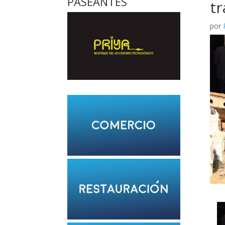
PASEANTES
tr
por