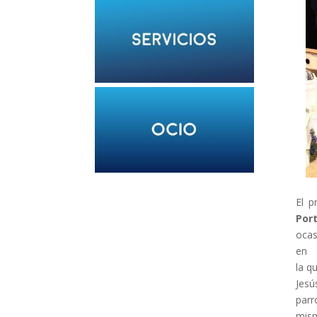
El p
Port
ocas
en
la q
Jesú
parr
mis