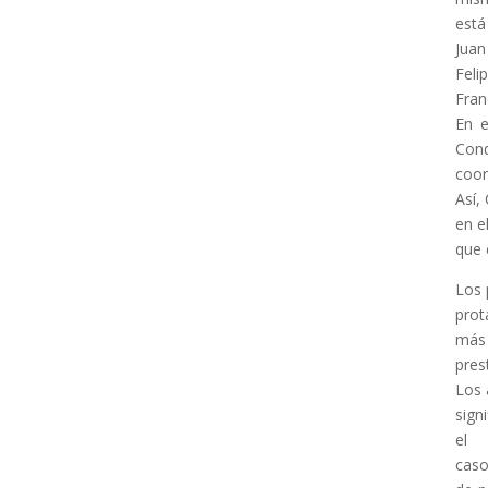
está
Juan
Feli
Fran
En e
Cond
coor
Así,
en e
que 
Los 
prot
más
pres
Los 
sign
el
caso