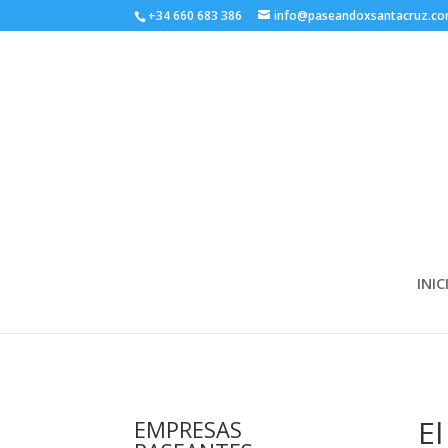
+34 660 683 386
info@paseandoxsantacruz.c
INIC
El
EMPRESAS