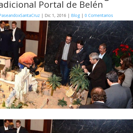
adicional Portal de Belén
PaseandoxSantaCruz
|
Dic 1, 2016
|
Blog
|
0 Comentarios