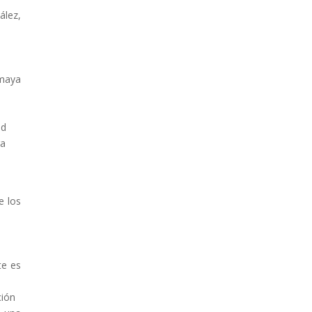
ález,
Amaya
ad
ra
e los
te es
ción