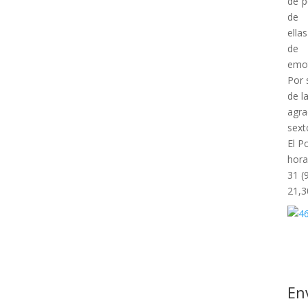
de p
de
ella
de
emot
Por 
de l
agra
sext
El P
hora
31 (
21,3
En