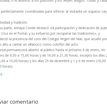
osada, o el anuncio a los pastores y los Reyes Magos. Todas y cad
s perfectamente coordinadas para ofrecer al visitante un espacio ca
ividad y tradición.
su parte, Amaya Conde destacó «la participación y dedicación de Jua
a Cruz en el Portal, y su esfuerzo por recuperar las tradiciones», y
deció la presencia del coro del Colegio Virgen del Mar, que acudió po
o año a cantar un villancico como colofón del acto.
ortal permanecerá abierto al público hasta el próximo 6 de enero, en
rio de 9,00 a 15,00 horas y de 16,00 a 21,30 horas, excepto los días 
9,00 a 15,00 horas) y los días 25 de diciembre y 1 y 6 de enero (16,00
0 horas).
viar comentario