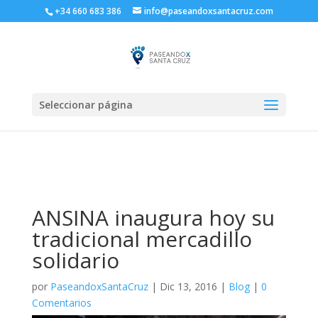
+34 660 683 386
info@paseandoxsantacruz.com
Seleccionar página
ANSINA inaugura hoy su
tradicional mercadillo
solidario
por
PaseandoxSantaCruz
|
Dic 13, 2016
|
Blog
|
0
Comentarios