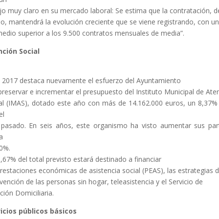
ejo muy claro en su mercado laboral: Se estima que la contratación, d
o, mantendrá la evolución creciente que se viene registrando, con un
edio superior a los 9.500 contratos mensuales de media”.
ción Social
 2017 destaca nuevamente el esfuerzo del Ayuntamiento
preservar e incrementar el presupuesto del Instituto Municipal de Ate
al (IMAS), dotado este año con más de 14.162.000 euros, un 8,37
el
pasado. En seis años, este organismo ha visto aumentar sus par
a
0%.
1,67% del total previsto estará destinado a financiar
prestaciones económicas de asistencia social (PEAS), las estrategias 
rvención de las personas sin hogar, teleasistencia y el Servicio de
ción Domiciliaria.
icios públicos básicos