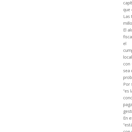
capí
que 
Las 
mill
El a
fisc
el
cum
local
con 
sea 
prob
Por 
“es 
conc
paga
gest
En e
“est
con 