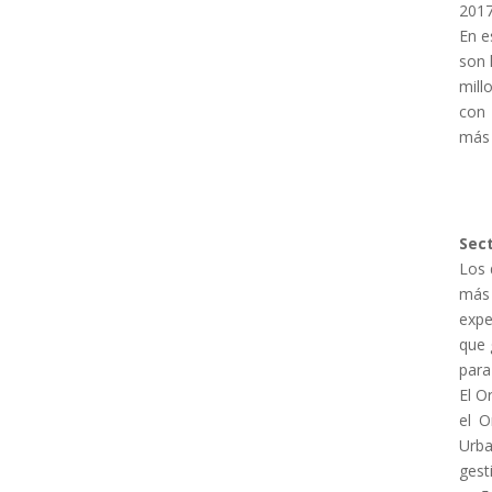
2017
En e
son 
mill
con
más 
Sect
Los 
más 
expe
que 
para
El O
el O
Urb
gest