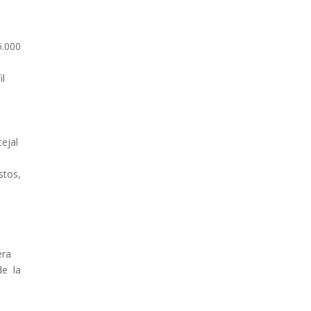
5.000
il
cejal
stos,
era
e la