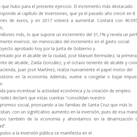
o que hubo para el presente ejercicio. El incremento más destacado
esponde al capítulo de Inversiones, que ya el pasado año creció en 8
ones de euros, y en 2017 volverá a aumentar. Contará con 40.09
s,
millones más, lo que supone un incremento del 31,1% y revela un perf
mente inversor, sin menoscabo del incremento en el gasto social.
royecto aprobado hoy por la Junta de Gobierno y
entado por el alcalde de la ciudad, José Manuel Bermúdez, la primera
ente de alcalde, Zaida González, y el octavo teniente de alcalde y con
acienda, Juan José Martínez, realza nuevamente el papel motor del
istorio en la economía. Además, vuelve a congelar o bajar impue
o
da para incentivar la actividad económica y la creación de empleo.
údez declaró que estas cuentas “consolidan nuestro
romiso social, priorizando a las familias de Santa Cruz que más lo
sitan, con un significativo aumento en la inversión, pues de esa man
amos también de la economía y ahondamos en la dinamización d
ad”.
mpulso a la inversión pública se manifiesta en el