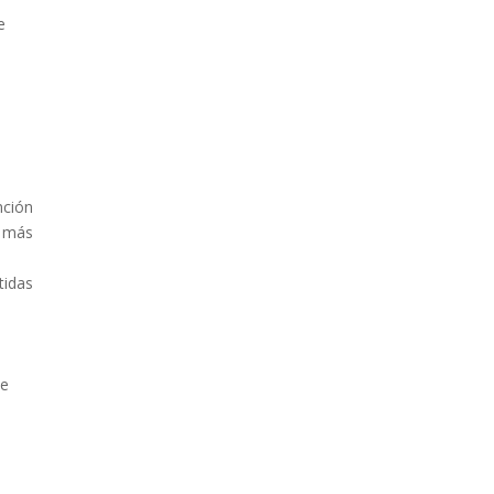
e
nción
% más
tidas
de