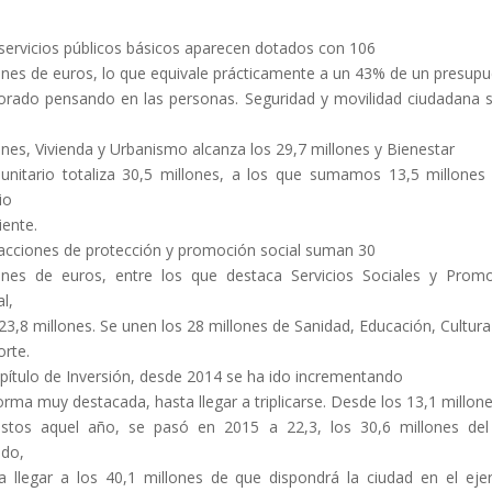
servicios públicos básicos aparecen dotados con 106
ones de euros, lo que equivale prácticamente a un 43% de un presup
orado pensando en las personas. Seguridad y movilidad ciudadana
ones, Vivienda y Urbanismo alcanza los 29,7 millones y Bienestar
nitario totaliza 30,5 millones, a los que sumamos 13,5 millones
io
ente.
acciones de protección y promoción social suman 30
ones de euros, entre los que destaca Servicios Sociales y Prom
l,
23,8 millones. Se unen los 28 millones de Sanidad, Educación, Cultura
rte.
apítulo de Inversión, desde 2014 se ha ido incrementando
orma muy destacada, hasta llegar a triplicarse. Desde los 13,1 millon
istos aquel año, se pasó en 2015 a 22,3, los 30,6 millones de
do,
a llegar a los 40,1 millones de que dispondrá la ciudad en el ejer