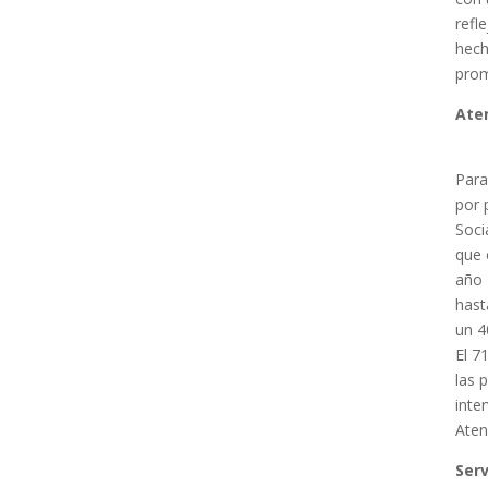
refl
hech
prom
Aten
Para
por 
Soci
que 
año 
hast
un 4
El 7
las 
inte
Aten
Serv