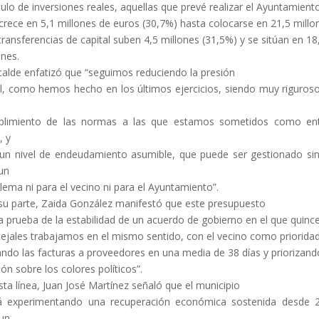
tulo de inversiones reales, aquellas que prevé realizar el Ayuntamient
crece en 5,1 millones de euros (30,7%) hasta colocarse en 21,5 millo
transferencias de capital suben 4,5 millones (31,5%) y se sitúan en 18
ones.
lcalde enfatizó que “seguimos reduciendo la presión
al, como hemos hecho en los últimos ejercicios, siendo muy riguros
plimiento de las normas a las que estamos sometidos como ent
, y
un nivel de endeudamiento asumible, que puede ser gestionado si
un
lema ni para el vecino ni para el Ayuntamiento”.
su parte, Zaida González manifestó que este presupuesto
la prueba de la estabilidad de un acuerdo de gobierno en el que quinc
ejales trabajamos en el mismo sentido, con el vecino como prioridad
ndo las facturas a proveedores en una media de 38 días y priorizand
ión sobre los colores políticos”.
sta línea, Juan José Martínez señaló que el municipio
á experimentando una recuperación económica sostenida desde 
un