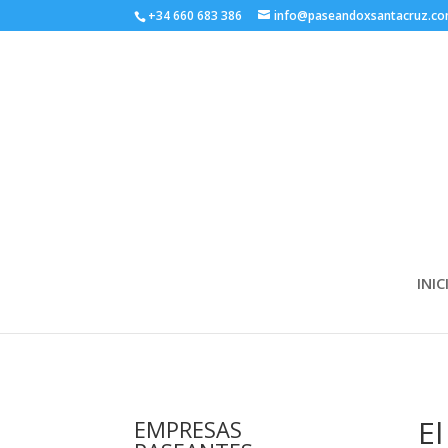
+34 660 683 386
info@paseandoxsantacruz.c
INIC
E
EMPRESAS