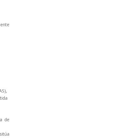
iente
e
AS),
tida
ia de
sitúa