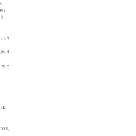
o,
nes.
,6
os en
idad
n que
e
,
o la
2013,