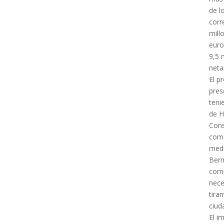
de l
corr
mill
euro
9,5 
neta
El p
pres
teni
de H
Cons
com
medi
Berm
comp
nece
tir
ciud
El i