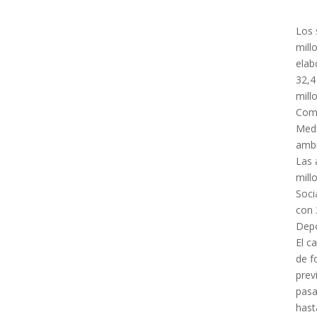
Los 
mill
elab
32,4
mill
Comu
Med
ambi
Las 
mill
Socia
con 
Depo
El c
de f
prev
pasa
hast