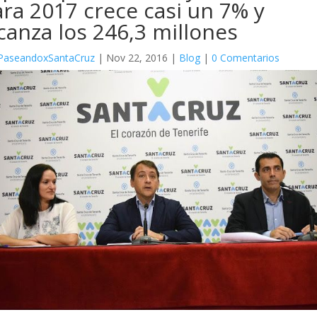
ra 2017 crece casi un 7% y
canza los 246,3 millones
PaseandoxSantaCruz
|
Nov 22, 2016
|
Blog
|
0 Comentarios