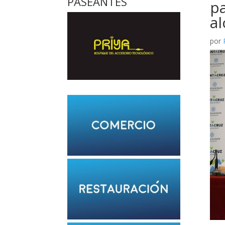
PASEANTES
pa
al
por