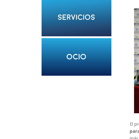
El p
par
más