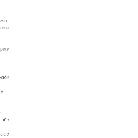
uesto
 suma
 para
oción
 y
es
l año
cicio