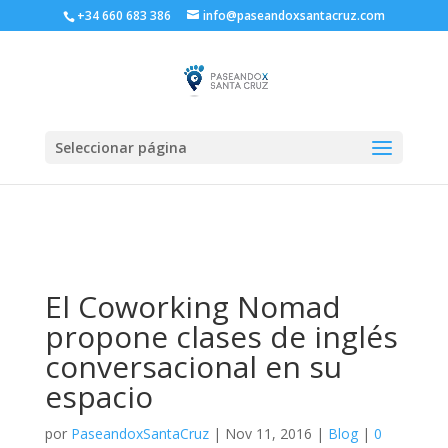
+34 660 683 386
info@paseandoxsantacruz.com
Seleccionar página
El Coworking Nomad
propone clases de inglés
conversacional en su
espacio
por
PaseandoxSantaCruz
|
Nov 11, 2016
|
Blog
|
0