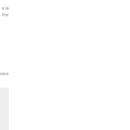
 a la
. Por
orios