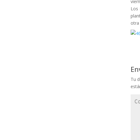
viern
Los 
plan
otra
En
Tu d
est