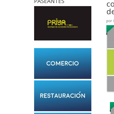
PASEANTES
co
de
por