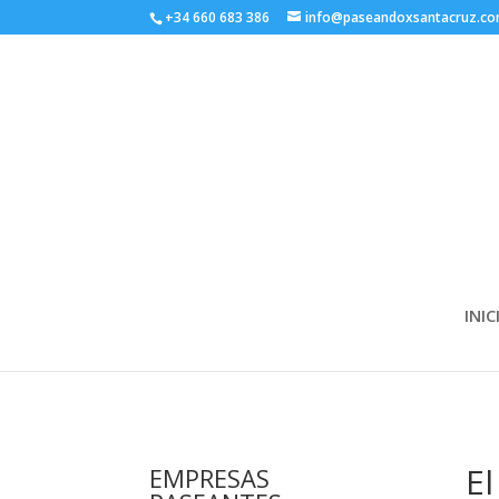
+34 660 683 386
info@paseandoxsantacruz.c
INIC
El
EMPRESAS