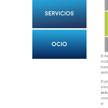
El
C
moda
trav
disf
El p
entr
oct
cent
el