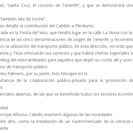
ad, “Santa Cruz, el corazón de Tenerife”, y que se demostrará un
“también late de noche”.
so detalló la contribución del Cabildo a Plenilunio,
rada en la Fiesta del Vino, que tendrá lugar en la calle La Noria con la
encia de las cinco denominaciones de origen de Tenerife, y recomen
ico la utilización del transporte público. En esta dirección, recordó que
ranvía y Titsa reforzarán sus servicios y que habrá ofertas especiales 
árking del intercambiador para aquellos que dejen su coche allí y usen
os de transporte público.
les Palmero, por su parte, hizo hincapié en la
rtancia de la colaboración público-privada para la promoción d
as
rciales abiertas, de las que se benefician todos los sectores econó
udad.
oncejal Alfonso Cabello enumeró algunas de las novedades
ste año, como la instalación de un Gastromercado de la cerveza 
meda