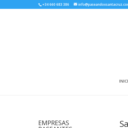
+34 660 683 386
info@paseandoxsantacruz.c
INIC
Sa
EMPRESAS