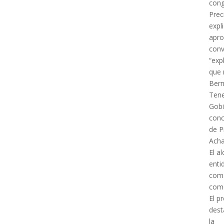
con
Prec
expl
apro
conv
“exp
que 
Berm
Tene
Gobi
conc
de P
Acha
El a
enti
come
como
El p
dest
la