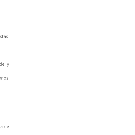
istas
lde y
arlos
ca de