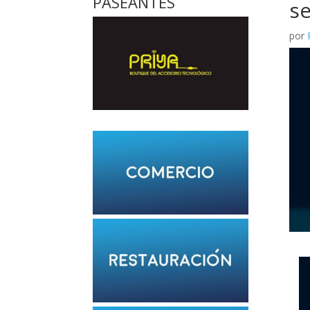
PASEANTES
s
por