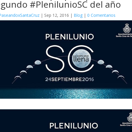
egundo #PlenilunioSC del año
PaseandoxSantaCruz
|
Sep 12, 2016
|
Blog
|
0 Comentarios