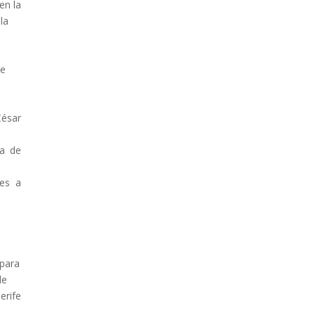
en la
la
de
César
za de
es a
 para
de
erife