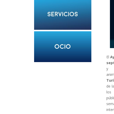
El
A
sep
y
anim
Turí
de l
los
públ
sem
inte