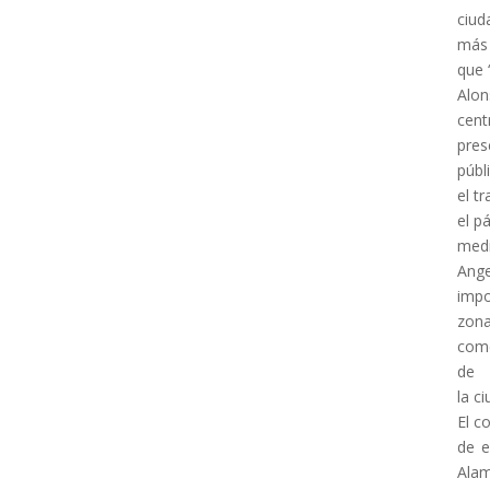
ciud
más
que 
Alon
cent
pres
públ
el t
el p
medi
Ange
impo
zon
come
de
la ci
El c
de e
Ala