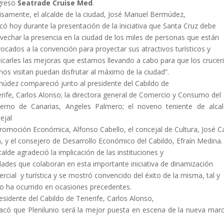
greso
Seatrade Cruise Med
.
isamente, el alcalde de la ciudad, José Manuel Bermúdez,
icó hoy durante la presentación de la iniciativa que Santa Cruz debe
vechar la presencia en la ciudad de los miles de personas que están
ocados a la convención para proyectar sus atractivos turísticos y
licarles las mejoras que estamos llevando a cabo para que los crucer
nos visitan puedan disfrutar al máximo de la ciudad”.
údez compareció junto al presidente del Cabildo de
rife, Carlos Alonso; la directora general de Comercio y Consumo del
erno de Canarias, Angeles Palmero; el noveno teniente de alca
ejal
romoción Económica, Alfonso Cabello, el concejal de Cultura, José C
, y el consejero de Desarrollo Económico del Cabildo, Efraín Medina.
lcalde agradeció la implicación de las instituciones y
dades que colaboran en esta importante iniciativa de dinamización
rcial y turística y se mostró convencido del éxito de la misma, tal y
 ha ocurrido en ocasiones precedentes.
residente del Cabildo de Tenerife, Carlos Alonso,
acó que Plenilunio será la mejor puesta en escena de la nueva mar