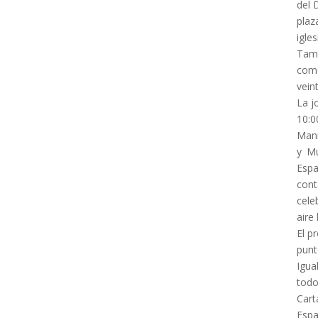
del 
plaz
igle
Tamb
como
vein
La j
10:0
Man
y Mu
Espa
con
cele
aire
El p
punt
Igua
todo
Cart
Espa