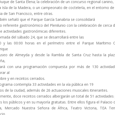
Duque de Santa Elena; la celebración de un concurso regional canino, 
a Isla de la Madera, o un campeonato de coctelería, en el entorno de 
sia de San Francisco, entre otras.
ién señaló que el Parque García Sanabria se consolidará
 referente gastronómico del Plenilunio con la celebración de cerca 
te actividades gastronómicas diferentes.
ornada del sábado 24, que se desarrollará entre las
0 y las 00:00 horas en el perímetro entre el Parque Marítimo 
rique
seo de Almeyda y desde la Rambla de Santa Cruz hasta la pla
ña,
tará con una programación compuesta por más de 130 actividad
brar al
 libre y en recintos cerrados.
rograma contempla 33 actividades en la vía pública en 19
os de la ciudad, además de 26 actuaciones musicales itinerantes.
lmente, doce recintos cerrados albergarán un total de 51 actividades
s los públicos y en su mayoría gratuitas. Entre ellos figura el Palacio 
a, Mercado Nuestra Señora de África, Teatro Victoria, TEA Ten
cio