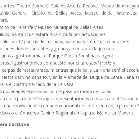
as Artes, Teatro Guimerá, Sala de Arte La Recova, Museo de Almeyda
tanía General, Círculo de Bellas Artes, Museo de la Naturaleza
bre,
torio de Tenerife y Museo Municipal de Bellas Artes.
nilunio Santa Cruz’ estará dinamizada por actuaciones
cales en 12 puntos de la ciudad, distribuidos en 4 escenarios y 8
aciones donde cantantes y grupos amenizarán la jornada.
uanto a gastronomía, el Parque García Sanabria acogerá
arrusel gastronómico compuesto por cuatro
food trucks
y
 carpas de restaurantes, mientras que la calle La Noria será el escen
a Fiesta del Vino canario, y en la Alameda del Duque de Santa Elena s
alará el Gastromercado de la Cerveza.
s novedades planteadas son el pase de moda de Lucas
oa en la plaza del Príncipe, representaciones teatrales en el Palacio d
a, una exhibición del campeón nacional de cocktelería en la plaza de 
cisco o el Concurso Canino Regional en la plaza Isla de La Madera.
rera nocturna
sta ocasión, los recorridos de la carrera nocturna