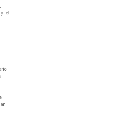
,
 y el
ario
e
e
San