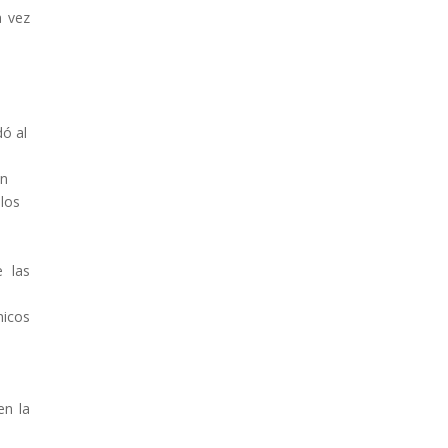
a vez
dó al
en
 los
e las
micos
en la