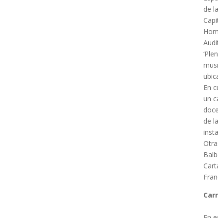
de l
Capi
Hom
Audi
‘Ple
musi
ubic
En c
un c
doce
de l
inst
Otra
Balb
Cart
Fran
Car
En e