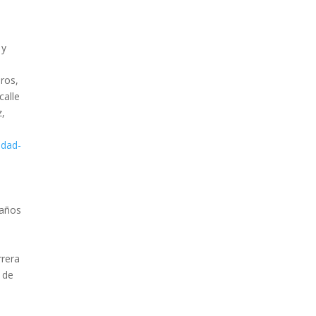
 y
ros,
calle
z,
dad-
 años
rrera
 de