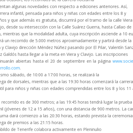
entan algunas novedades con respecto a ediciones anteriores. Así,
arrera infantil, pensada para niños y niñas con edades entre los 8 y
ños y que además es gratuita, discurrirá por el tramo de la calle Viera
ijo, desde su intersección con la Calle Suárez Guerra, hasta Callao de
, mientras que la modalidad adulta, cuya inscripción asciende a 10 eu
rá un recorrido de 5.000 metros aproximadamente y partirá desde la 
a y Clavijo dirección Méndez Núñez pasando por El Pilar, Valentín San
z Galdós hasta llegar a la meta en Viera y Clavijo. Las inscripciones
inuarán abiertas hasta el 20 de septiembre en la página
www.socie
rrollo.com
.
ismo sábado, de 10:00 a 17:00 horas, se realizará la
ega de dorsales, mientras que a las 19:30 horas comenzará la carrera
ntil para niños y niñas con edades comprendidas entre los 8 y los 11
 recorrido es de 300 metros; a las 19:45 horas tendrá lugar la prueba
nil (jóvenes de 12 a 15 años), con una distancia de 900 metros. La ca
urna dará comienzo a las 20:30 horas, estando prevista la ceremonia
ega de premios a las 21:15 horas.
abildo de Tenerife colabora activamente en Pleninulio