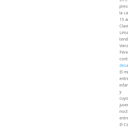
pres
la c
15 a
Clav
Lima
tend
Vier
Pére
cont
desa
El m
entr
infa
y
cuyo
juve
noct
entr
El C