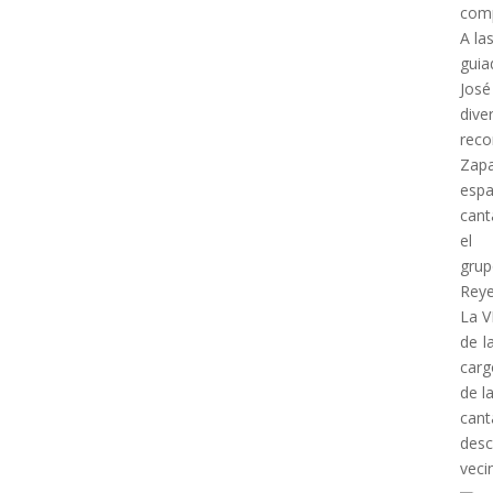
comp
A la
guia
José
dive
reco
Zapa
espa
cant
el
grup
Reye
La V
de l
carg
de l
cant
desc
veci