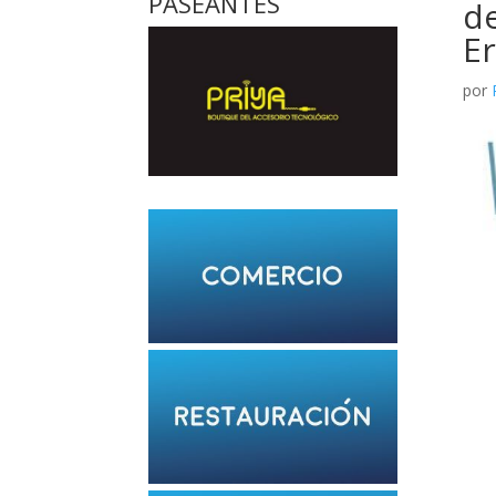
PASEANTES
de
Er
por