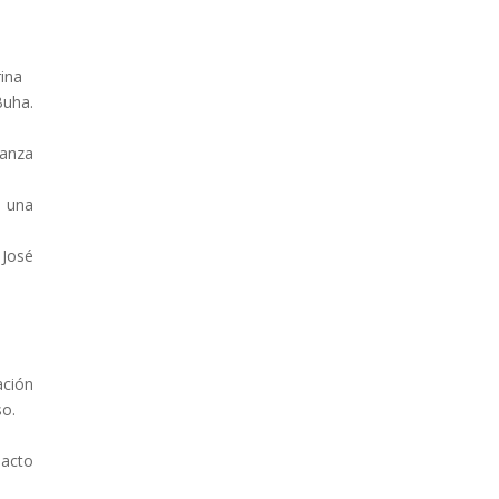
rina
uha.
anza
n una
 José
ación
so.
 acto