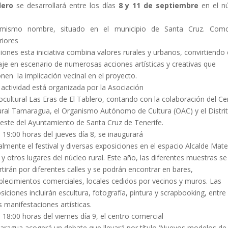
lero
se desarrollará entre los días
8 y 11 de septiembre
en el n
 mismo nombre, situado en el municipio de Santa Cruz. Com
riores
iones esta iniciativa combina valores rurales y urbanos, convirtiendo 
aje en escenario de numerosas acciones artísticas y creativas que
nen la implicación vecinal en el proyecto.
 actividad está organizada por la Asociación
ocultural Las Eras de El Tablero, contando con la colaboración del Ce
ural Tamaragua, el Organismo Autónomo de Cultura (OAC) y el Distri
este del Ayuntamiento de Santa Cruz de Tenerife.
s 19:00 horas del jueves día 8, se inaugurará
ialmente el festival y diversas exposiciones en el espacio Alcalde Mat
 y otros lugares del núcleo rural. Este año, las diferentes muestras se
rtirán por diferentes calles y se podrán encontrar en bares,
blecimientos comerciales, locales cedidos por vecinos y muros. Las
siciones incluirán escultura, fotografía, pintura y scrapbooking, entre
s manifestaciones artísticas.
s 18:00 horas del viernes día 9, el centro comercial
ragua acogerá un debate que llevará por título ‘Nuevos modelos de