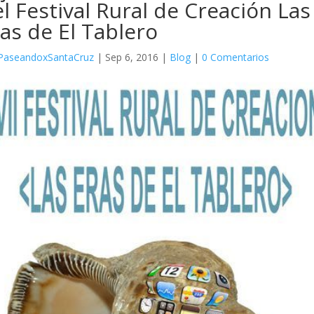
l Festival Rural de Creación Las
as de El Tablero
PaseandoxSantaCruz
|
Sep 6, 2016
|
Blog
|
0 Comentarios