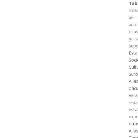
Tab
rural
del
ante
ocas
pais
supo
Esta
Soci
Cult
Suro
A la
ofic
Vera
repa
esta
expo
otra
A la
Tama