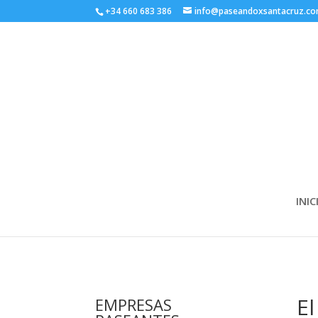
+34 660 683 386
info@paseandoxsantacruz.c
INIC
El
EMPRESAS