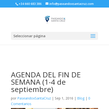
+34 660 683 386
info@paseandoxsantacruz.com
Seleccionar página
AGENDA DEL FIN DE
SEMANA (1-4 de
septiembre)
por
PaseandoxSantaCruz
|
Sep 1, 2016
|
Blog
|
0
Comentarios