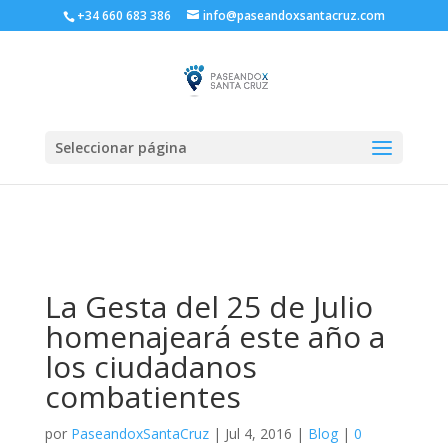
+34 660 683 386
info@paseandoxsantacruz.com
Seleccionar página
La Gesta del 25 de Julio
homenajeará este año a
los ciudadanos
combatientes
por
PaseandoxSantaCruz
|
Jul 4, 2016
|
Blog
|
0