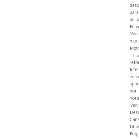
desd
para
del 
En c
‘Ven
muni
Metr
TIT
refo
Inte
euro
apar
por
hora
‘Ven
Desa
Cana
Libb
Emp