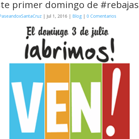
ste primer domingo de #rebajas
PaseandoxSantaCruz
|
Jul 1, 2016
|
Blog
|
0 Comentarios