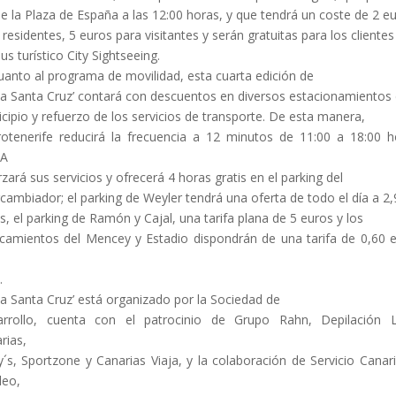
e la Plaza de España a las 12:00 horas, y que tendrá un coste de 2 e
 residentes, 5 euros para visitantes y serán gratuitas para los clientes
bus turístico City Sightseeing.
uanto al programa de movilidad, esta cuarta edición de
 a Santa Cruz’ contará con descuentos en diversos estacionamientos 
cipio y refuerzo de los servicios de transporte. De esta manera,
otenerife reducirá la frecuencia a 12 minutos de 11:00 a 18:00 h
SA
rzará sus servicios y ofrecerá 4 horas gratis en el parking del
rcambiador; el parking de Weyler tendrá una oferta de todo el día a 2
s, el parking de Ramón y Cajal, una tarifa plana de 5 euros y los
camientos del Mencey y Estadio dispondrán de una tarifa de 0,60 
.
 a Santa Cruz’ está organizado por la Sociedad de
rrollo, cuenta con el patrocinio de Grupo Rahn, Depilación 
rias,
y´s, Sportzone y Canarias Viaja, y la colaboración de Servicio Canar
leo,