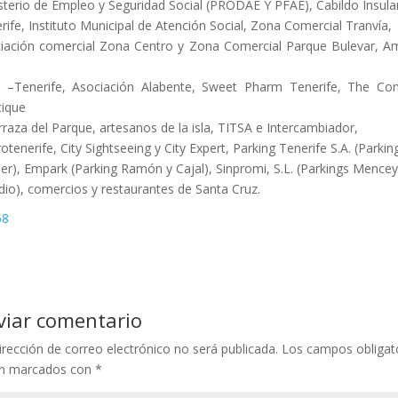
sterio de Empleo y Seguridad Social (PRODAE Y PFAE), Cabildo Insula
rife, Instituto Municipal de Atención Social, Zona Comercial Tranvía,
iación comercial Zona Centro y Zona Comercial Parque Bulevar, A
 –Tenerife, Asociación Alabente, Sweet Pharm Tenerife, The Co
ique
rraza del Parque, artesanos de la isla, TITSA e Intercambiador,
otenerife, City Sightseeing y City Expert, Parking Tenerife S.A. (Parkin
er), Empark (Parking Ramón y Cajal), Sinpromi, S.L. (Parkings Mencey
dio), comercios y restaurantes de Santa Cruz.
viar comentario
irección de correo electrónico no será publicada.
Los campos obligat
án marcados con
*