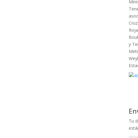
Mini
Tene
asoc
Cruz
Roja
Bout
y Te
Metr
Weyl
Esta
En
Tu d
est