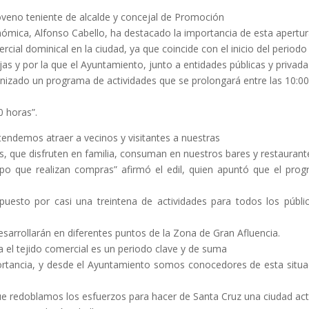
oveno teniente de alcalde y concejal de Promoción
ómica, Alfonso Cabello, ha destacado la importancia de esta apertu
rcial dominical en la ciudad, ya que coincide con el inicio del periodo
jas y por la que el Ayuntamiento, junto a entidades públicas y privada
nizado un programa de actividades que se prolongará entre las 10:00
0 horas”.
tendemos atraer a vecinos y visitantes a nuestras
es, que disfruten en familia, consuman en nuestros bares y restaurant
po que realizan compras” afirmó el edil, quien apuntó que el pro
uesto por casi una treintena de actividades para todos los públi
esarrollarán en diferentes puntos de la Zona de Gran Afluencia.
a el tejido comercial es un periodo clave y de suma
rtancia, y desde el Ayuntamiento somos conocedores de esta situa
ue redoblamos los esfuerzos para hacer de Santa Cruz una ciudad act