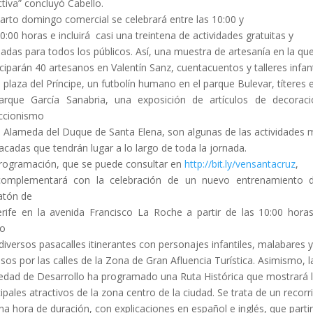
ctiva” concluyó Cabello.
uarto domingo comercial se celebrará entre las 10:00 y
20:00 horas e incluirá casi una treintena de actividades gratuitas y
adas para todos los públicos. Así, una muestra de artesanía en la qu
iciparán 40 artesanos en Valentín Sanz, cuentacuentos y talleres infant
a plaza del Príncipe, un futbolín humano en el parque Bulevar, títeres 
arque García Sanabria, una exposición de artículos de decorac
ccionismo
a Alameda del Duque de Santa Elena, son algunas de las actividades 
acadas que tendrán lugar a lo largo de toda la jornada.
rogramación, que se puede consultar en
http://bit.ly/vensantacruz
,
complementará con la celebración de un nuevo entrenamiento d
atón de
rife en la avenida Francisco La Roche a partir de las 10:00 horas
o
diversos pasacalles itinerantes con personajes infantiles, malabares y
sos por las calles de la Zona de Gran Afluencia Turística. Asimismo, l
edad de Desarrollo ha programado una Ruta Histórica que mostrará 
cipales atractivos de la zona centro de la ciudad. Se trata de un recorr
na hora de duración, con explicaciones en español e inglés, que parti