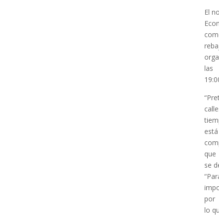
El n
Econ
come
reba
orga
las
19:0
“Pre
call
tiem
está
comp
que
se d
“Par
impo
por
lo q