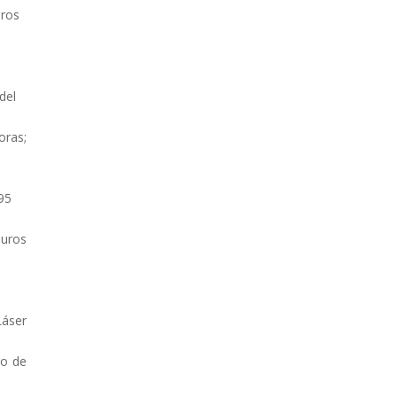
uros
del
oras;
,95
euros
Láser
io de