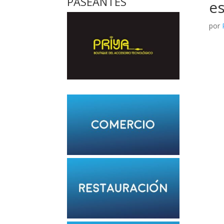
PASEANTES
e
por