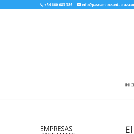
+34 660 683 386
info@paseandoxsantacruz.c
INIC
El
EMPRESAS