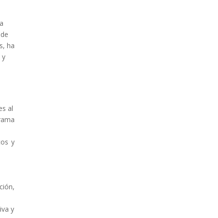
ra
 de
s, ha
 y
es al
grama
cos y
ción,
iva y