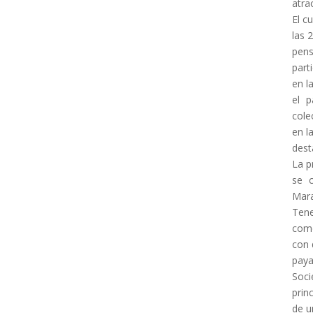
atra
El c
las 
pens
part
en l
el p
cole
en l
dest
La p
se 
Mar
Tene
com
con 
paya
Soci
prin
de u