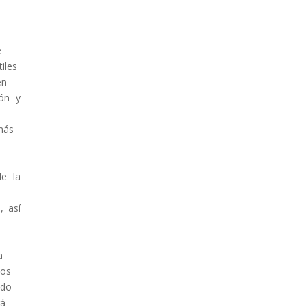
e
iles
en
ión y
más
e la
, así
a
los
ido
rá