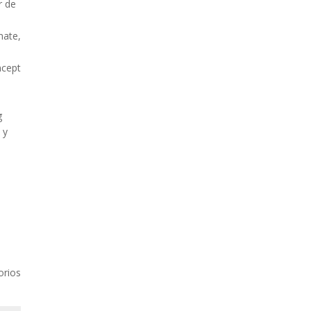
r de
mate,
ncept
g
 y
orios