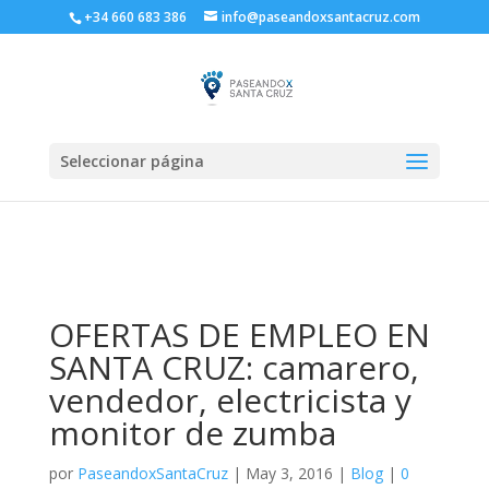
+34 660 683 386
info@paseandoxsantacruz.com
Seleccionar página
OFERTAS DE EMPLEO EN
SANTA CRUZ: camarero,
vendedor, electricista y
monitor de zumba
por
PaseandoxSantaCruz
|
May 3, 2016
|
Blog
|
0