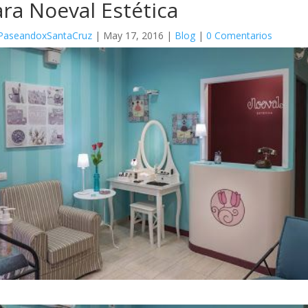
ra Noeval Estética
PaseandoxSantaCruz
|
May 17, 2016
|
Blog
|
0 Comentarios