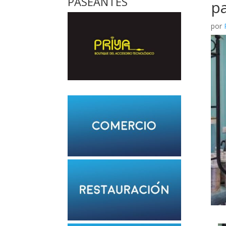
PASEANTES
pa
por