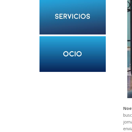
Noe
busc
jorn
envi