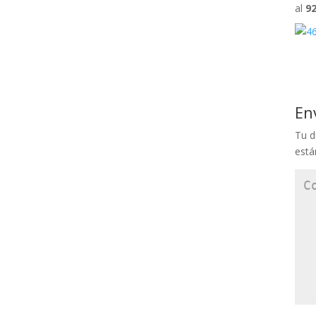
al
92
En
Tu d
est