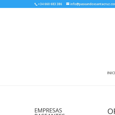
+34 660 683 386
info@paseandoxsantacruz.c
INIC
O
EMPRESAS