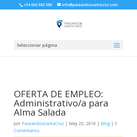
+34 660 683 386
info@paseandoxsantacruz.com
Seleccionar página
OFERTA DE EMPLEO:
Administrativo/a para
Alma Salada
por
PaseandoxSantaCruz
|
May 25, 2016
|
Blog
|
0
Comentarios