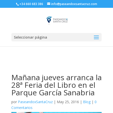
+34 660 683 386
info@paseandoxsantacruz.com
Seleccionar página
Mañana jueves arranca la
28ª Feria del Libro en el
Parque García Sanabria
por
PaseandoxSantaCruz
|
May 25, 2016
|
Blog
|
0
Comentarios