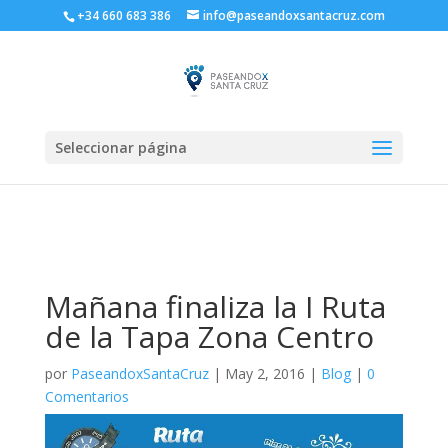
+34 660 683 386
info@paseandoxsantacruz.com
Seleccionar página
Mañana finaliza la I Ruta
de la Tapa Zona Centro
por
PaseandoxSantaCruz
|
May 2, 2016
|
Blog
|
0
Comentarios