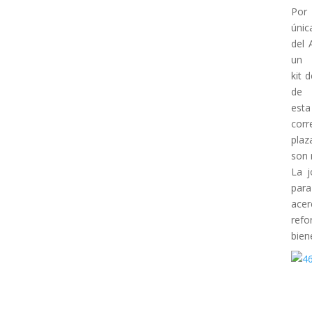
Por 
únic
del 
un
kit 
de
esta
corr
plaz
son 
La j
para
acer
refo
bien