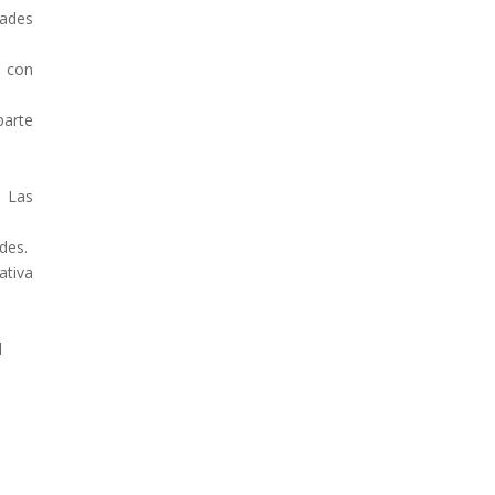
dades
o con
parte
. Las
udes.
ativa
l