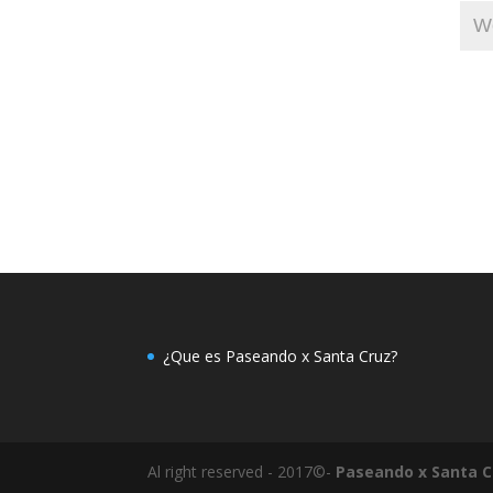
¿Que es Paseando x Santa Cruz?
Al right reserved - 2017©-
Paseando x Santa C