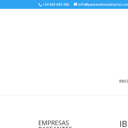
+34 660 683 386
info@paseandoxsantacruz.c
INIC
I
EMPRESAS