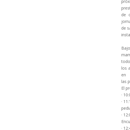
pró
pres
de c
jorn
de s
inst
Bajo
mamá
tod
los 
en
las 
El p
· 10
· 11
pedi
· 12
Encu
· 12