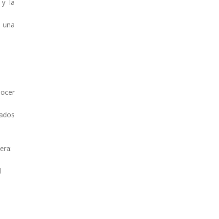
y la
a una
nocer
dados
nera:
l