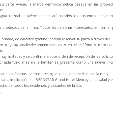
su parte Avène, la marca dermocosmética basada en las propie
as
Agua Termal de Avène, obsequiará a todos los asistentes al event
de productos de la firma. Todos las personas interesados en formar 
 jornada, de carácter gratuito, podrán reservar su plaza a través del
eo rreyes@canalesdecomunicacion.es o en el teléfono 916226474
as
muy limitadas y se confirmarán por orden de recepción de las solicit
ornada “Uno más en la familia” se presenta como una nueva inici
car a las familias los más prestigiosos equipos médicos de la isla y
rzar la implicación de IBEROSTAR Grand Hotel Mencey en la salud y e
estar de todos los residentes y visitantes de la isla.