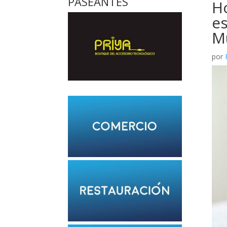
PASEANTES
H
es
Mu
por