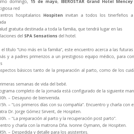
ximo domingo,
15 de mayo
,
IBEROSTAR Grand Hotel Mencey
tigiosa red
entros hospitalarios
Hospiten
invitan a todos los tinerfeños 
ada
alud gratuita destinada a toda la familia, que tendrá lugar en las
alaciones del
SPA Sensations
del hotel.
 el título “Uno más en la familia”, este encuentro acerca a las futuras
s y a padres primerizos a un prestigioso equipo médico, para co
os
aspectos básicos tanto de la preparación al parto, como de los cui
primeras semanas de vida del bebé.
rograma completo de la jornada está configurado de la siguiente ma
:00h. – Desayuno de bienvenida.
:15h. – “Los primeros días con su compañía”. Encuentro y charla con e
atra Dr. Jorge Gómez Sirvent, de Hospiten.
:00h. – “La preparación al parto y la recuperación post parto”.
entro y charla con la matrona Dña. Ivonne Oymann, de Hospiten.
:45h. – Despedida y detalle para los asistentes.