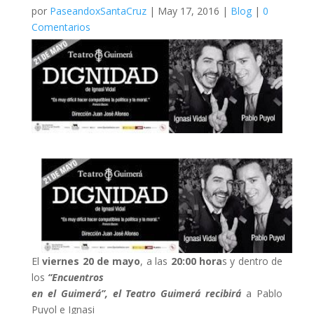
por
PaseandoxSantaCruz
|
May 17, 2016
|
Blog
|
0
Comentarios
El
viernes 20 de mayo
, a las
20:00 hora
s y dentro de
los
“Encuentros
en el Guimerá”, el Teatro Guimerá recibirá
a Pablo
Puyol e Ignasi