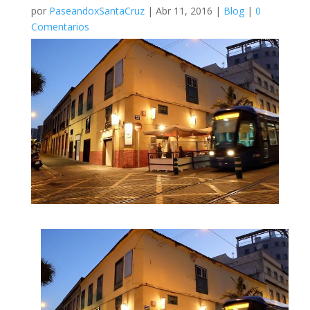
por
PaseandoxSantaCruz
|
Abr 11, 2016
|
Blog
|
0
Comentarios