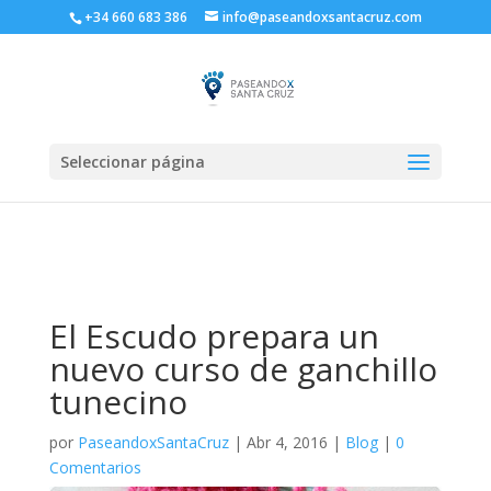
+34 660 683 386
info@paseandoxsantacruz.com
Seleccionar página
El Escudo prepara un
nuevo curso de ganchillo
tunecino
por
PaseandoxSantaCruz
|
Abr 4, 2016
|
Blog
|
0
Comentarios