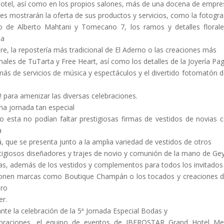
hotel, así como en los propios salones, más de una docena de empre
les mostrarán la oferta de sus productos y servicios, como la fotogra
o de Alberto Mahtani y Tomecano 7, los ramos y detalles floral
ta
e, la repostería más tradicional de El Aderno o las creaciones más
inales de TuTarta y Free Heart, así como los detalles de la Joyería Pa
ás de servicios de música y espectáculos y el divertido fotomatón 
! para amenizar las diversas celebraciones.
na jornada tan especial
 esta no podían faltar prestigiosas firmas de vestidos de novias
a
á, que se presenta junto a la amplia variedad de vestidos de otros
tigiosos diseñadores y trajes de novio y comunión de la mano de G
s, además de los vestidos y complementos para todos los invitados
onen marcas como Boutique Champán o los tocados y creaciones 
iro
er.
nte la celebración de la 5ª Jornada Especial Bodas y
ebraciones, el equipo de eventos de IBEROSTAR Grand Hotel Me