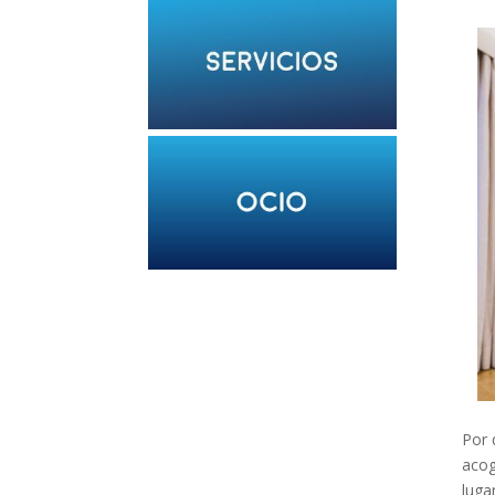
Por 
acog
luga