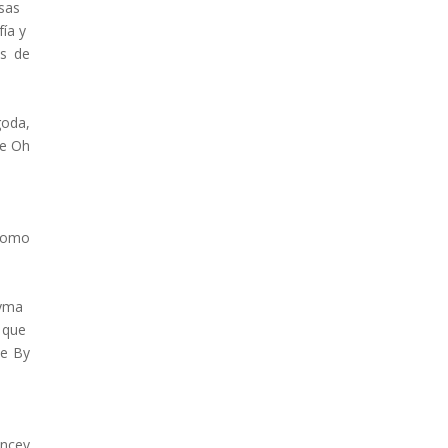
sas
fía y
es de
goda,
de Oh
 como
eyma
 que
de By
ncey