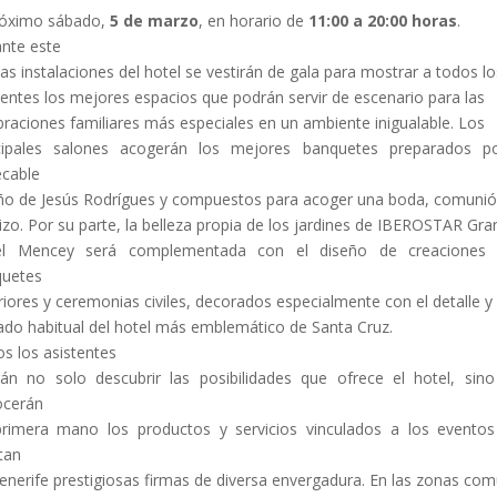
róximo sábado,
5 de marzo
, en horario de
11:00 a 20:00 horas
.
nte este
 las instalaciones del hotel se vestirán de gala para mostrar a todos lo
tentes los mejores espacios que podrán servir de escenario para las
braciones familiares más especiales en un ambiente inigualable. Los
cipales salones acogerán los mejores banquetes preparados p
cable
ño de Jesús Rodrígues y compuestos para acoger una boda, comunió
izo. Por su parte, la belleza propia de los jardines de IBEROSTAR Gra
el Mencey será complementada con el diseño de creaciones 
quetes
riores y ceremonias civiles, decorados especialmente con el detalle y
ado habitual del hotel más emblemático de Santa Cruz.
s los asistentes
án no solo descubrir las posibilidades que ofrece el hotel, sin
ocerán
rimera mano los productos y servicios vinculados a los evento
tan
enerife prestigiosas firmas de diversa envergadura. En las zonas co