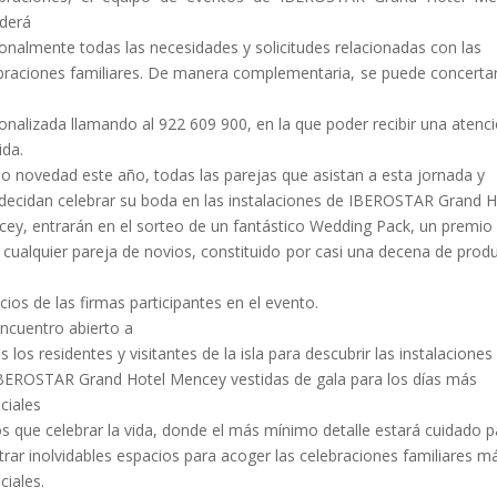
derá
onalmente todas las necesidades y solicitudes relacionadas con las
braciones familiares. De manera complementaria, se puede concerta
onalizada llamando al 922 609 900, en la que poder recibir una atenc
ida.
 novedad este año, todas las parejas que asistan a esta jornada y
decidan celebrar su boda en las instalaciones de IBEROSTAR Grand H
ey, entrarán en el sorteo de un fantástico Wedding Pack, un premio 
 cualquier pareja de novios, constituido por casi una decena de prod
icios de las firmas participantes en el evento.
ncuentro abierto a
s los residentes y visitantes de la isla para descubrir las instalaciones
BEROSTAR Grand Hotel Mencey vestidas de gala para los días más
ciales
os que celebrar la vida, donde el más mínimo detalle estará cuidado p
rar inolvidables espacios para acoger las celebraciones familiares m
ciales.