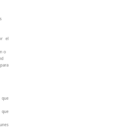
s
or el
n o
nd
para
o que
s que
munes