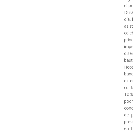
el p
Dura
día,
asis
cele
prin
impe
dise
baut
Hot
ban
exte
cuid
Todo
podr
con
de p
pres
en T