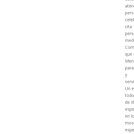
aten
pers
cele
cita
pers
med
Como
que 
Menc
para
y
serv
Un e
todo
de I
espe
en l
most
espe