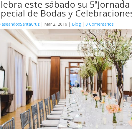
lebra este sábado su 5ªJornada
pecial de Bodas y Celebracione
PaseandoxSantaCruz
|
Mar 2, 2016
|
Blog
|
0 Comentarios