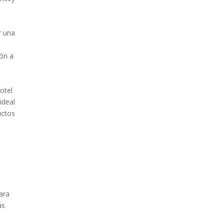
r una
ión a
otel
ideal
uctos
ara
ás