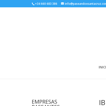
+34 660 683 386
info@paseandoxsantacruz.c
INIC
I
EMPRESAS