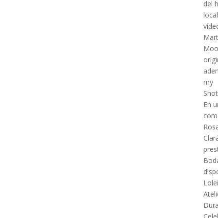
del 
loca
víde
Mar
Moor
orig
adem
my
Shot
En u
como
Ros
Clar
pres
Boda
disp
Lole
Ateli
Dura
Cel