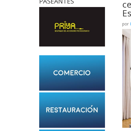
PASEANTES
ce
Es
por