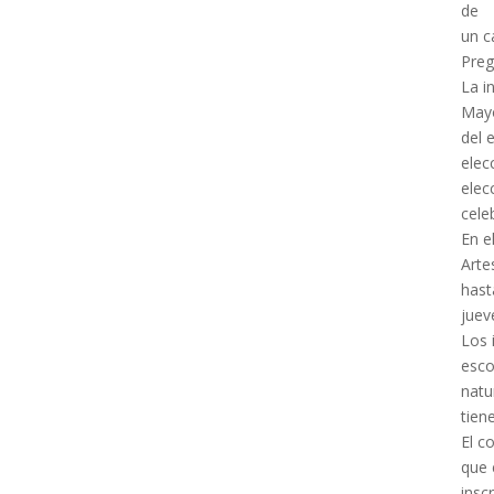
de
un c
Preg
La i
Mayo
del 
elec
elec
cele
En e
Arte
hast
juev
Los 
esco
natu
tien
El c
que 
insc