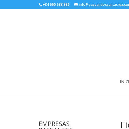
+34 660 683 386
info@paseandoxsantacruz.c
INIC
Fi
EMPRESAS