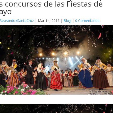
s concursos de las Fiestas de
ayo
PaseandoxSantaCruz
|
Mar 14, 2016
|
Blog
|
0 Comentarios