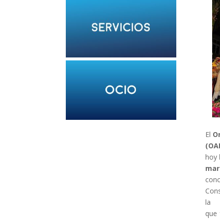
El
O
(OA
hoy
mar
conc
Cons
la
que 