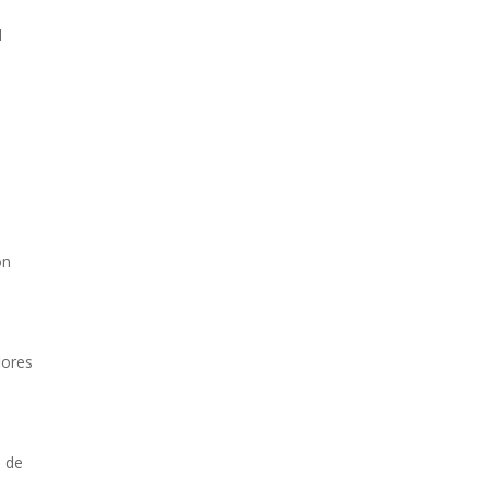
l
ón
lores
o de