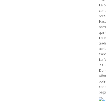
La c
conc
pres
Hast
part
que 
La i
trad
abri
Cand
La f
las
Dom
Alfo
bole
conc
pági