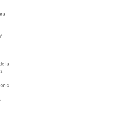
ara
y
de la
s.
onio
s