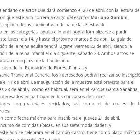
alendario de actos que dará comienzo el 20 de abril, con la lectura de
ón que este año correrá a cargo del escritor
Mariano Gambín
.
nscripción de las candidatas a Reina de las Fiestas de
 en las categorías adulta e infantil podrá formalizarse a partir
este lunes, día 14, y hasta el próximo martes 5 de abril. La gala de
ción de la reina adulta tendrá lugar el viernes 22 de abril, siendo la
ción de la reina infantil el día siguiente, sábado 23. Ambos actos se
brarán en la plaza de la Candelaria.
l caso de la Exposición de Flores, Plantas y
sanía Tradicional Canaria, los interesados podrán realizar su inscripci
a el 11 de abril. La inauguración de la muestra está prevista para el
es 28 de abril y, como es habitual, será en el Parque García Sanabria.
interesados en participar en los concursos de cruces
lares con materiales reciclados, así como el de cruces de f
rales,
en como fecha máxima para inscribirse el jueves 21 de abril.
oncurso de comidas típicas, en sus siete modalidades, y
este año se celebrará en el Campo Castro, tiene como plazo máxim
ripción el miércoles 27 de abril.