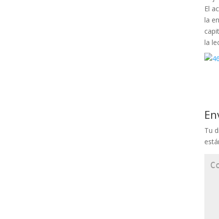
El a
la e
capi
la l
En
Tu d
est