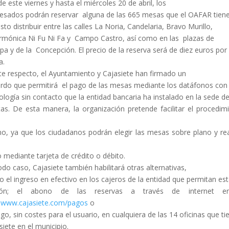
e este viernes y hasta el miércoles 20 de abril, los
resados podrán reservar alguna de las 665 mesas que el OAFAR tien
isto distribuir entre las calles La Noria, Candelaria, Bravo Murillo,
armónica Ni Fu Ni Fa y Campo Castro, así como en las plazas de
pa y de la Concepción. El precio de la reserva será de diez euros por
a.
te respecto, el Ayuntamiento y Cajasiete han firmado un
rdo que permitirá el pago de las mesas mediante los datáfonos con
ología sin contacto que la entidad bancaria ha instalado en la sede d
tas. De esta manera, la organización pretende facilitar el procedim
o, ya que los ciudadanos podrán elegir las mesas sobre plano y rea
 mediante tarjeta de crédito o débito.
odo caso, Cajasiete también habilitará otras alternativas,
 el ingreso en efectivo en los cajeros de la entidad que permitan es
ión; el abono de las reservas a través de internet e
b
www.cajasiete.com/pagos
o
ago, sin costes para el usuario, en cualquiera de las 14 oficinas que ti
siete en el municipio.