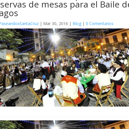
servas de mesas para el Baile d
agos
PaseandoxSantaCruz
|
Mar 30, 2016
|
Blog
|
0 Comentarios