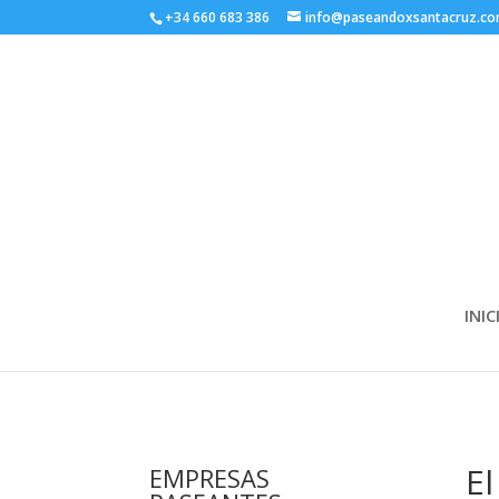
+34 660 683 386
info@paseandoxsantacruz.c
INIC
El
EMPRESAS