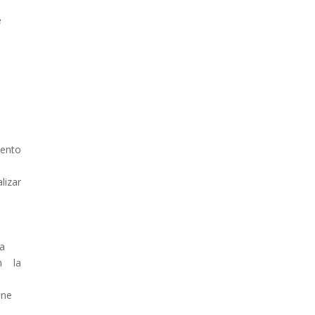
e
e
iento
lizar
ta
n la
ene