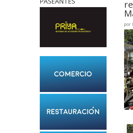
PASEANTES
re
M
por