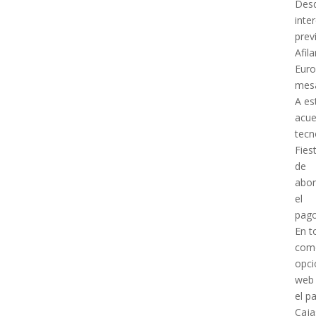
Desd
inte
prev
Afil
Euro
mes
A es
acue
tecn
Fies
de
abon
el
pago
En t
como
opc
we
el p
Caja