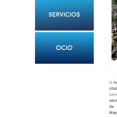
El
O
(OA
vier
abri
de
May