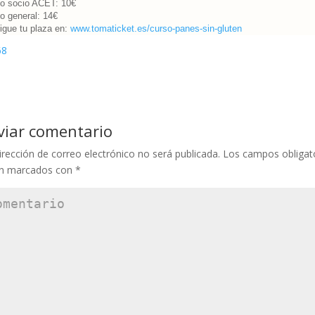
io socio ACET: 10€
o general: 14€
igue tu plaza en:
www.tomaticket.es/curso-panes-sin-gluten
viar comentario
irección de correo electrónico no será publicada.
Los campos obligat
án marcados con
*