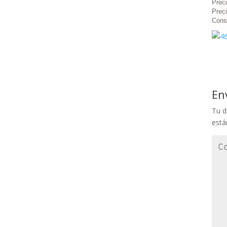
Prec
Preci
Cons
En
Tu d
est