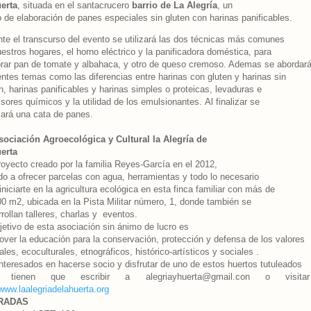
uerta
, situada en el santacrucero
barrio de La Alegría
, un
 de elaboración de panes especiales sin gluten con harinas panificables.
te el transcurso del evento se utilizará las dos técnicas más comunes
estros hogares, el horno eléctrico y la panificadora doméstica, para
orar pan de tomate y albahaca, y otro de queso cremoso. Ademas se abordar
entes temas como las diferencias entre harinas con gluten y harinas sin
n, harinas panificables y harinas simples o proteicas, levaduras e
sores químicos y la utilidad de los emulsionantes. Al finalizar se
zará una cata de panes.
sociación Agroecológica y Cultural la Alegría de
uerta
oyecto creado por la familia Reyes-García en el 2012,
ido a ofrecer parcelas con agua, herramientas y todo lo necesario
iniciarte en la agricultura ecológica en esta finca familiar con más de
0 m2, ubicada en la Pista Militar número, 1, donde también se
rollan talleres, charlas y eventos.
jetivo de esta asociación sin ánimo de lucro es
ver la educación para la conservación, protección y defensa de los valores
ales, ecoculturales, etnográficos, histórico-artísticos y sociales .
nteresados en hacerse socio y disfrutar de uno de estos huertos tutuleados
o tienen que escribir a alegriayhuerta@gmail.con o visita
www.laalegriadelahuerta.org
RADAS