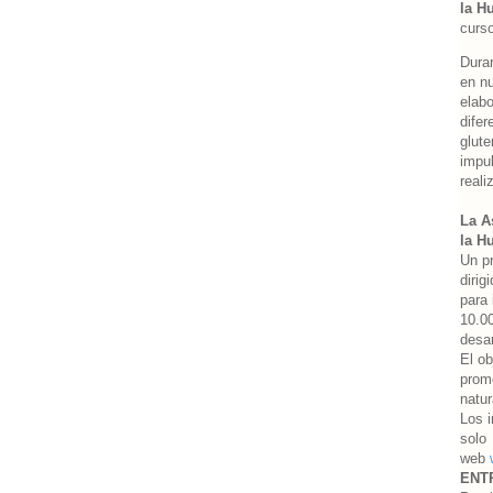
la H
curso
Duran
en nu
elab
difer
glute
impul
reali
La A
la H
Un pr
dirig
para 
10.00
desar
El ob
promo
natur
Los i
sol
web
ENT