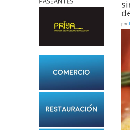
PASEANTES
si
de
por