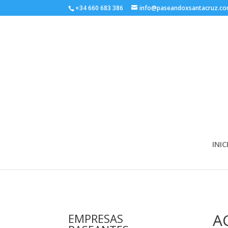
+34 660 683 386
info@paseandoxsantacruz.c
INIC
A
EMPRESAS