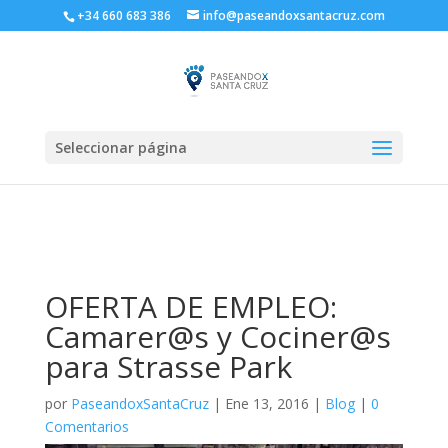
+34 660 683 386
info@paseandoxsantacruz.com
Seleccionar página
OFERTA DE EMPLEO:
Camarer@s y Cociner@s
para Strasse Park
por
PaseandoxSantaCruz
|
Ene 13, 2016
|
Blog
|
0
Comentarios