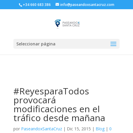
+34 660 683 386
info@paseandoxsantacruz.com
Seleccionar página
#ReyesparaTodos
provocará
modificaciones en el
tráfico desde mañana
por
PaseandoxSantaCruz
|
Dic 15, 2015
|
Blog
|
0