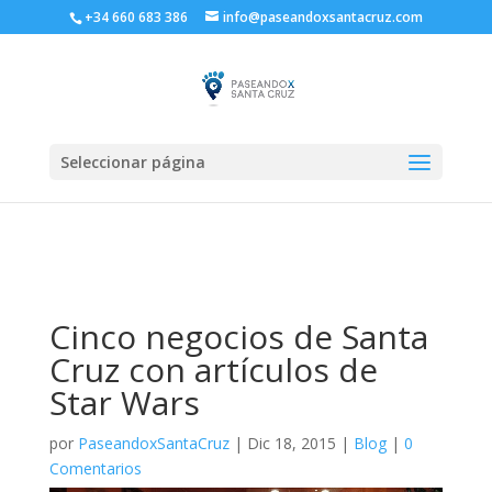
+34 660 683 386
info@paseandoxsantacruz.com
Seleccionar página
Cinco negocios de Santa
Cruz con artículos de
Star Wars
por
PaseandoxSantaCruz
|
Dic 18, 2015
|
Blog
|
0
Comentarios