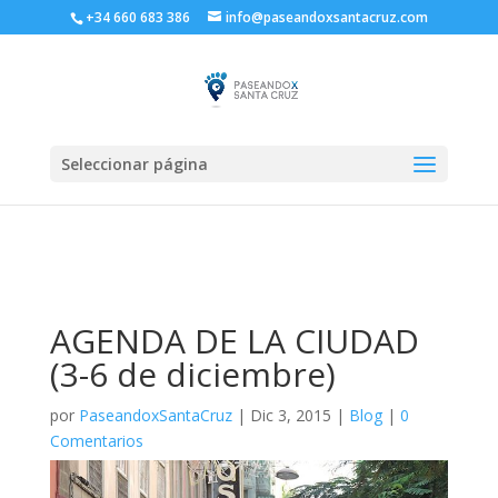
+34 660 683 386
info@paseandoxsantacruz.com
Seleccionar página
AGENDA DE LA CIUDAD
(3-6 de diciembre)
por
PaseandoxSantaCruz
|
Dic 3, 2015
|
Blog
|
0
Comentarios