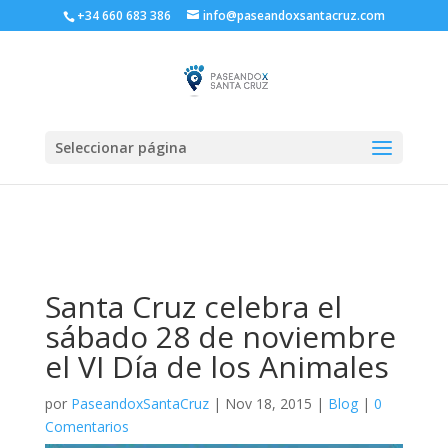
+34 660 683 386
info@paseandoxsantacruz.com
Seleccionar página
Santa Cruz celebra el
sábado 28 de noviembre
el VI Día de los Animales
por
PaseandoxSantaCruz
|
Nov 18, 2015
|
Blog
|
0
Comentarios