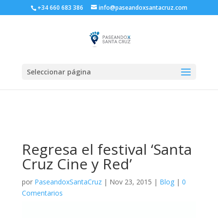
+34 660 683 386
info@paseandoxsantacruz.com
Seleccionar página
Regresa el festival ‘Santa
Cruz Cine y Red’
por
PaseandoxSantaCruz
|
Nov 23, 2015
|
Blog
|
0
Comentarios