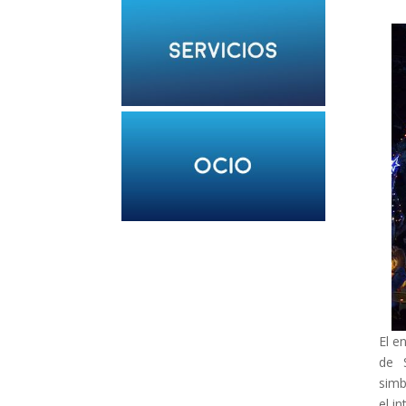
El e
de 
simb
el i