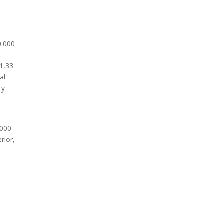
s
0.000
61,33
al
 y
.000
rior,