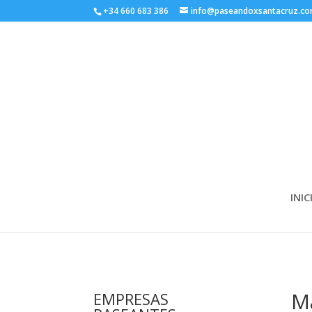
+34 660 683 386
info@paseandoxsantacruz.c
INIC
Má
EMPRESAS