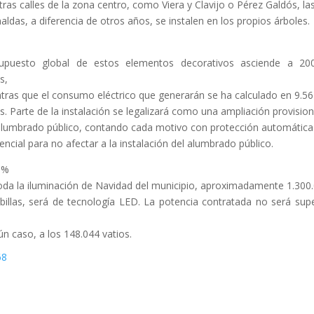
tras calles de la zona centro, como Viera y Clavijo o Pérez Galdós, la
naldas, a diferencia de otros años, se instalen en los propios árboles.
upuesto global de estos elementos decorativos asciende a 20
s,
tras que el consumo eléctrico que generarán se ha calculado en 9.5
s. Parte de la instalación se legalizará como una ampliación provision
alumbrado público, contando cada motivo con protección automática
rencial para no afectar a la instalación del alumbrado público.
5%
oda la iluminación de Navidad del municipio, aproximadamente 1.300
illas, será de tecnología LED. La potencia contratada no será supe
ún caso, a los 148.044 vatios.