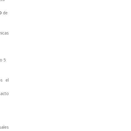
D
de
micas
mo 5
os el
 acto
s
sales