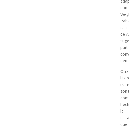
adap
como
Weyl
Pabl
call
de A
suge
part
conv
dema
Otra
las 
tran
zon
como
hech
la
dist
que