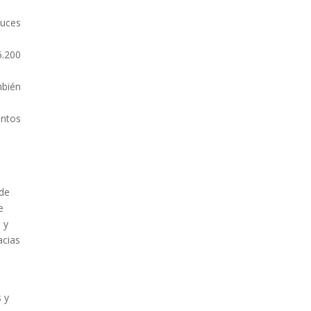
luces
6.200
mbién
ntos
 de
e
 y
acias
 y