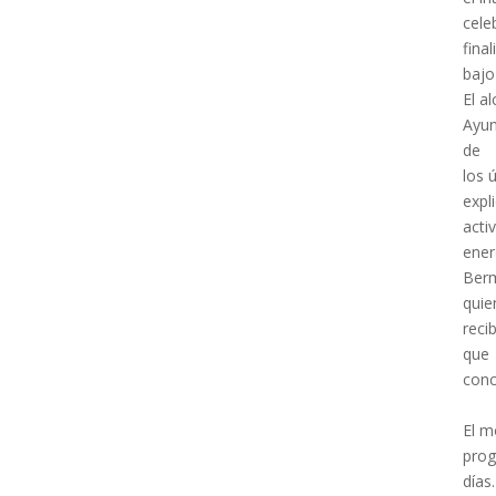
cele
fina
bajo
El a
Ayun
de
los 
expl
acti
ener
Berm
quie
reci
que 
conc
El m
prog
días