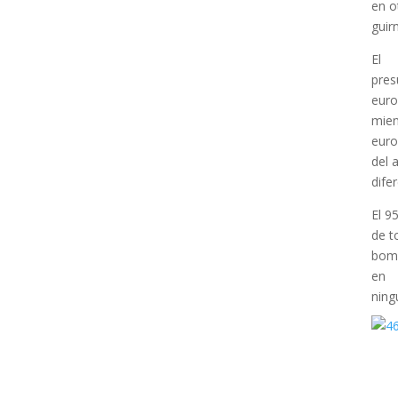
en o
guir
El
pres
euro
mien
euro
del 
dife
El 9
de t
bomb
en
ning