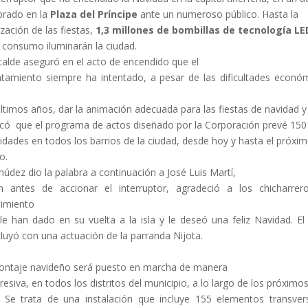
brado en la
Plaza del Príncipe
ante un numeroso público. Hasta la
lización de las fiestas,
1,3 millones de bombillas de tecnología LE
 consumo iluminarán la ciudad.
lcalde aseguró en el acto de encendido que el
tamiento siempre ha intentado, a pesar de las dificultades econó
últimos años, dar la animación adecuada para las fiestas de navidad y
icó que el programa de actos diseñado por la Corporación prevé 150
vidades en todos los barrios de la ciudad, desde hoy y hasta el próxi
o.
údez dio la palabra a continuación a José Luis Martí,
n antes de accionar el interruptor, agradeció a los chicharrer
bimiento
le han dado en su vuelta a la isla y le deseó una feliz Navidad. El
luyó con una actuación de la parranda Nijota.
ontaje navideño será puesto en marcha de manera
resiva, en todos los distritos del municipio, a lo largo de los próximo
. Se trata de una instalación que incluye 155 elementos transver