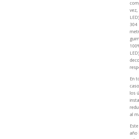
comp
vez,
LED)
304 
metr
guir
100
LED
deco
resp
En t
caso
los 
inst
redu
al m
Este
año 