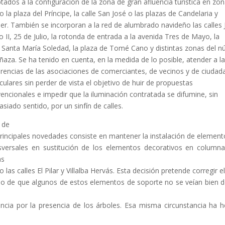
tados a la configuración de la zona de gran afluencia turística en zo
 la plaza del Príncipe, la calle San José o las plazas de Candelaria y
er. También se incorporan a la red de alumbrado navideño las calles 
o II, 25 de Julio, la rotonda de entrada a la avenida Tres de Mayo, la
e Santa María Soledad, la plaza de Tomé Cano y distintas zonas del n
ñaza. Se ha tenido en cuenta, en la medida de lo posible, atender a l
rencias de las asociaciones de comerciantes, de vecinos y de ciuda
iculares sin perder de vista el objetivo de huir de propuestas
encionales e impedir que la iluminación contratada se difumine, sin
siado sentido, por un sinfín de calles.
 de
principales novedades consiste en mantener la instalación de element
sversales en sustitución de los elementos decorativos en column
as
 las calles El Pilar y Villalba Hervás. Esta decisión pretende corregir el
o de que algunos de estos elementos de soporte no se veían bien 
ancia por la presencia de los árboles. Esa misma circunstancia ha 