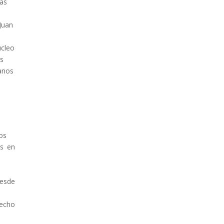
nas
Juan
úcleo
as
danos
os
as en
desde
hecho