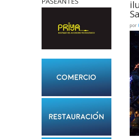
PASEANTES
il
S
por