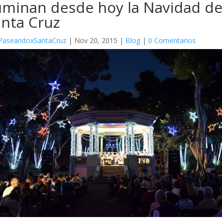
uminan desde hoy la Navidad d
anta Cruz
PaseandoxSantaCruz
|
Nov 20, 2015
|
Blog
|
0 Comentarios