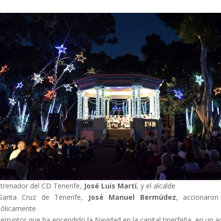
ntrenador del CD Tenerife,
José Luis Martí
, y el alcalde
Santa Cruz de Tenerife,
José Manuel Bermúdez
, accionaron
ólicamente
nterruptor que ha encendido la Navidad en la capital tinerfeña, en un a