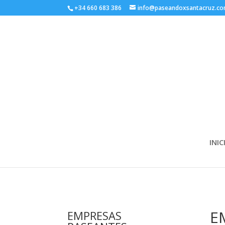
+34 660 683 386
info@paseandoxsantacruz.c
INIC
E
EMPRESAS