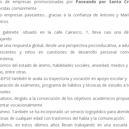
po de empresas promocionadas por
Paseando por Santa Cr
ocidas comúnmente
 empresas paseantes-, gracias a la confianza de Antonio y Mar
tros.
 gabinete -situado en la calle Cairasco, 1, lleva casi una d
ajando
ar una respuesta global, desde una perspectiva psicoeducativa, a adu
lescentes y niños en cuestiones de desarrollo personal com
estima,
tornos del estado de ánimo, habilidades sociales, ansiedad, miedos y
as, entre otras.
BPSE también le avala su trayectoria y vocación en apoyo escolar y
aración de exámenes, programa de hábitos y técnicas de estudio a 
niveles
ativos, dirigido a la consecución de los objetivos académicos propu
ientar vocacionalmente
lumno. También se ha incorporado un servicio logopédico para atende
onas de cualquier edad con trastornos del habla y la comunicación.
último, en estos últimos años llevan trabajando en una escuela