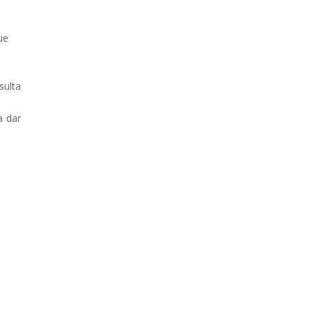
e
ue
sulta
a dar