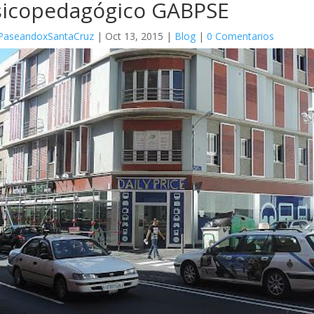
sicopedagógico GABPSE
PaseandoxSantaCruz
|
Oct 13, 2015
|
Blog
|
0 Comentarios