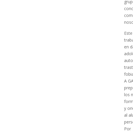
gru
con
como
noso
Este
trab
en d
ado
auto
tras
fobi
A GA
prep
los 
form
y or
al a
pers
Por 