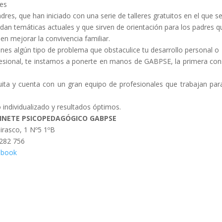
es
dres, que han iniciado con una serie de talleres gratuitos en el que s
dan temáticas actuales y que sirven de orientación para los padres q
en mejorar la convivencia familiar.
ienes algún tipo de problema que obstaculice tu desarrollo personal o
esional, te instamos a ponerte en manos de GABPSE, la primera con
uita y cuenta con un gran equipo de profesionales que trabajan par
o individualizado y resultados óptimos.
INETE PSICOPEDAGÓGICO GABPSE
irasco, 1 Nº5 1ºB
282 756
ebook