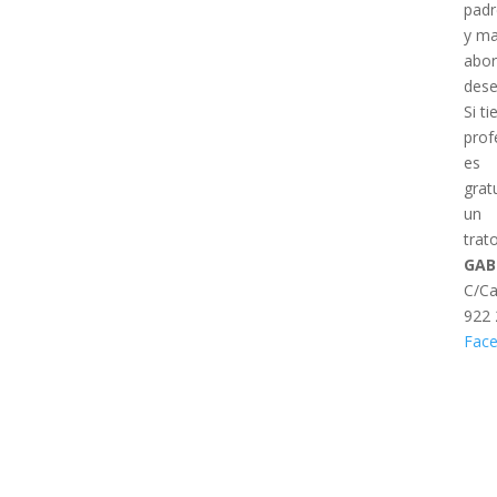
padr
y ma
abor
dese
Si t
prof
es
grat
un
trat
GAB
C/Ca
922 
Fac