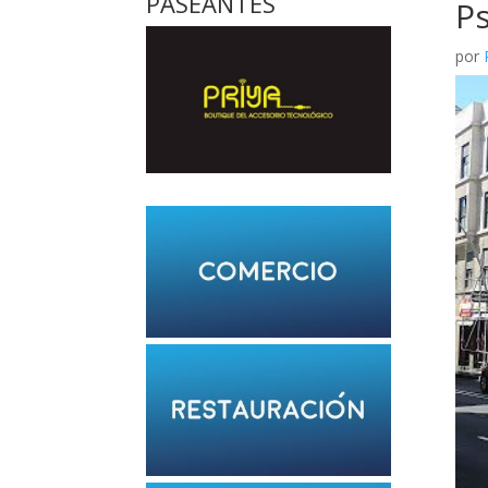
PASEANTES
P
por