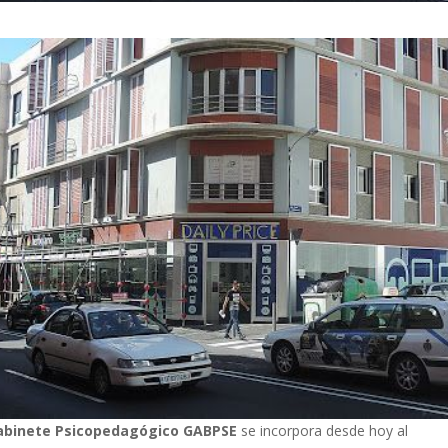
abinete Psicopedagógico GABPSE
se incorpora desde hoy al