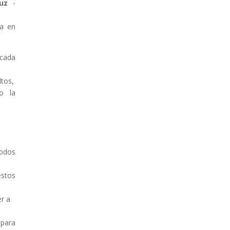
uz
-
ía en
écada
ltos,
o la
todos
estos
r a
 para