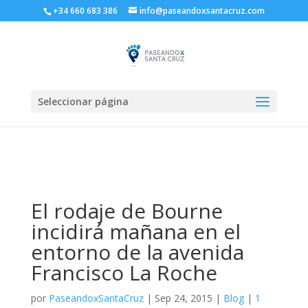
+34 660 683 386
info@paseandoxsantacruz.com
Seleccionar página
El rodaje de Bourne
incidirá mañana en el
entorno de la avenida
Francisco La Roche
por
PaseandoxSantaCruz
|
Sep 24, 2015
|
Blog
|
1