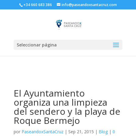
+34 660 683 386
info@paseandoxsantacruz.com
Seleccionar página
El Ayuntamiento
organiza una limpieza
del sendero y la playa de
Roque Bermejo
por
PaseandoxSantaCruz
|
Sep 21, 2015
|
Blog
|
0