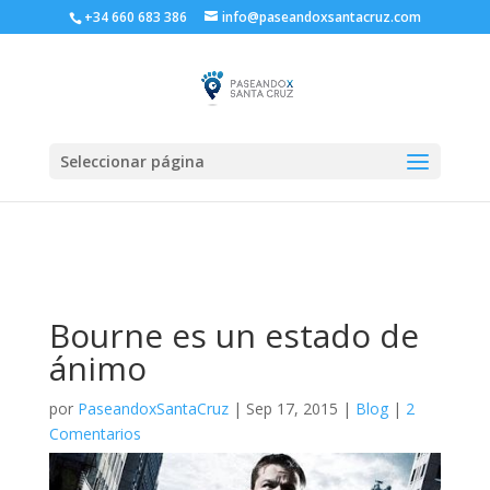
+34 660 683 386
info@paseandoxsantacruz.com
Seleccionar página
Bourne es un estado de
ánimo
por
PaseandoxSantaCruz
|
Sep 17, 2015
|
Blog
|
2
Comentarios