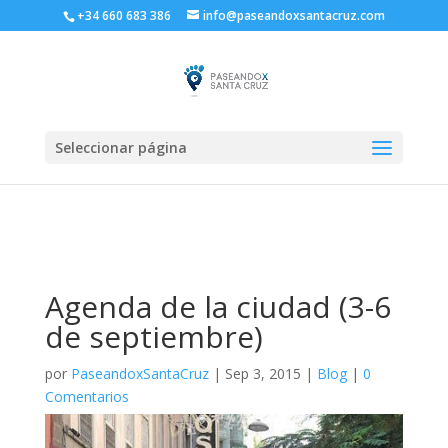
+34 660 683 386
info@paseandoxsantacruz.com
Seleccionar página
Agenda de la ciudad (3-6
de septiembre)
por
PaseandoxSantaCruz
|
Sep 3, 2015
|
Blog
|
0
Comentarios